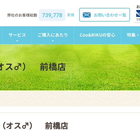
お
739,778
家族
お問い合わせ一覧
弊社のお客様総数
1
サービス
ご購入にあたり
Coo&RIKUの安心
特集・
（オス♂） 前橋店
犬（オス♂） 前橋店