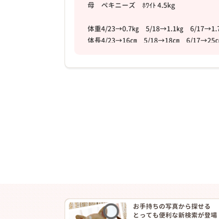
母 ペキニーズ ﾎﾜｲﾄ 4.5kg
体重4/23→0.7㎏ 5/18→1.1㎏ 6/17→1.
体長4/23→16㎝ 5/18→18㎝ 6/17→25
体高4/23→13㎝ 5/18→16㎝ 6/17→19
6/17 画像動画更新
☆特徴☆
ふわふわな毛並みもふりたい！！
パパママどっちに似るかはお楽しみｈ(^_-)
☆性格☆
今はおっとりさん
どんな子に成長するかな♪