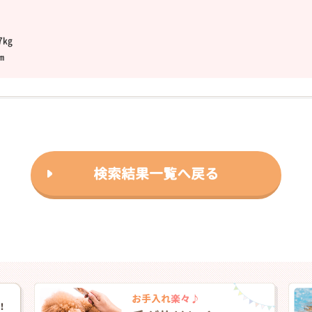
7㎏
㎝
㎝
検索結果一覧へ戻る
-☆