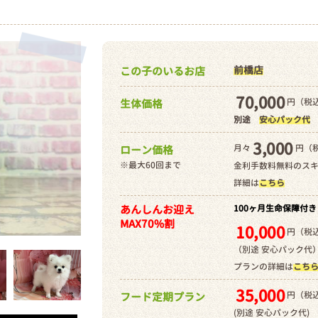
前橋店
この子のいるお店
70,000
円（税込
生体価格
別途
安心パック代
3,000
月々
円（
ローン価格
※最大60回まで
金利手数料無料のス
詳細は
こちら
あんしんお迎え
100ヶ月生命保障付き
MAX70%割
10,000
円（税込
（別途 安心パック代
プランの詳細は
こち
35,000
円（税込
フード定期プラン
(別途 安心パック代)