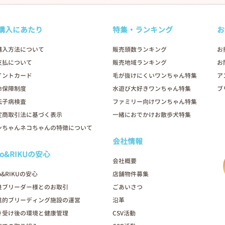
購入にあたり
特集・ランキング
お
購入方法について
販売頭数ランキング
お
支払について
販売地域ランキング
お
イントカード
毛が抜けにくいワンちゃん特集
ア
命保障制度
水遊び大好きワンちゃん特集
ブ
伝子病検査
ファミリー向けワンちゃん特集
定商取引法に基づく表示
一緒におでかけお散歩犬特集
ンちゃんネコちゃんの特徴について
会社情報
oo&RIKUの安心
会社概要
o&RIKUの安心
店舗物件募集
良ブリーダー様とのお取引
ごあいさつ
進的ブリーディング施設の運営
沿革
き受け後の環境と健康管理
CSV活動