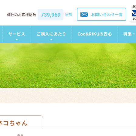
お
739,969
家族
お問い合わせ一覧
弊社のお客様総数
1
サービス
ご購入にあたり
Coo&RIKUの安心
特集・
ネコちゃん