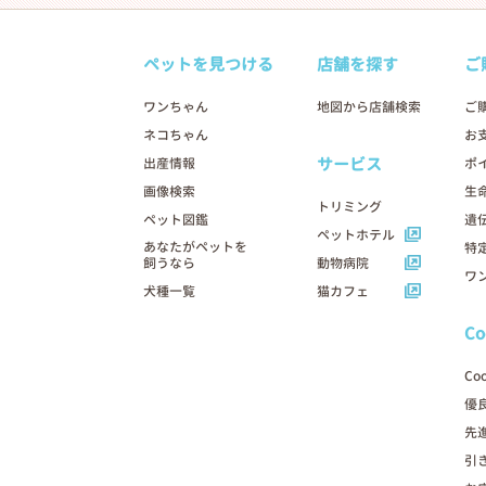
ペットを見つける
店舗を探す
ご
ワンちゃん
地図から店舗検索
ご
ネコちゃん
お
サービス
出産情報
ポ
画像検索
生
トリミング
ペット図鑑
遺
ペットホテル
あなたがペットを
特
飼うなら
動物病院
ワ
犬種一覧
猫カフェ
C
Co
優
先
引