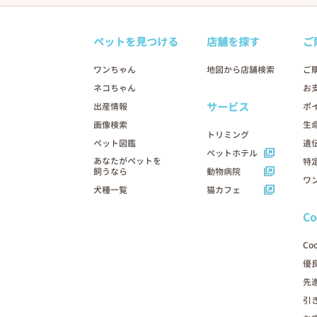
ペットを見つける
店舗を探す
ご
ワンちゃん
地図から店舗検索
ご
ネコちゃん
お
サービス
出産情報
ポ
画像検索
生
トリミング
ペット図鑑
遺
ペットホテル
あなたがペットを
特
飼うなら
動物病院
ワ
犬種一覧
猫カフェ
C
Co
優
先
引