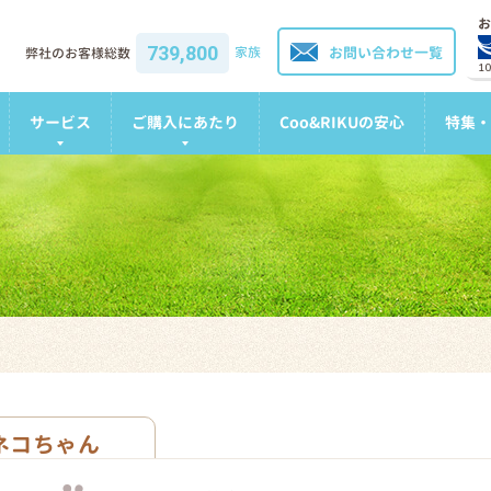
お
739,800
家族
お問い合わせ一覧
弊社のお客様総数
1
サービス
ご購入にあたり
Coo&RIKUの安心
特集・
ネコちゃん