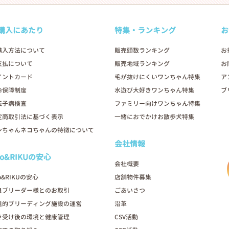
購入にあたり
特集・ランキング
お
購入方法について
販売頭数ランキング
お
支払について
販売地域ランキング
お
イントカード
毛が抜けにくいワンちゃん特集
ア
命保障制度
水遊び大好きワンちゃん特集
ブ
伝子病検査
ファミリー向けワンちゃん特集
定商取引法に基づく表示
一緒におでかけお散歩犬特集
ンちゃんネコちゃんの特徴について
会社情報
oo&RIKUの安心
会社概要
o&RIKUの安心
店舗物件募集
良ブリーダー様とのお取引
ごあいさつ
進的ブリーディング施設の運営
沿革
き受け後の環境と健康管理
CSV活動