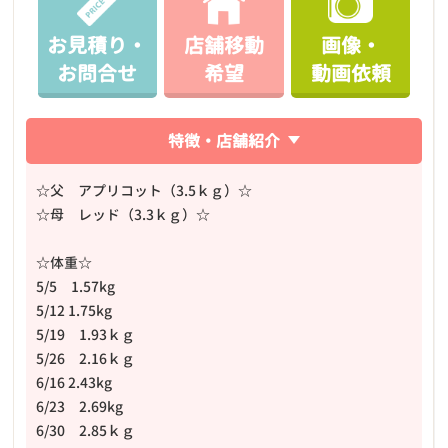
お見積り・
店舗移動
画像・
お問合せ
希望
動画依頼
特徴・店舗紹介
☆父 アプリコット（3.5ｋｇ）☆
☆母 レッド（3.3ｋｇ）☆
☆体重☆
5/5 1.57kg
5/12 1.75kg
5/19 1.93ｋｇ
5/26 2.16ｋｇ
6/16 2.43kg
6/23 2.69kg
6/30 2.85ｋｇ