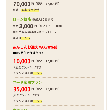
70,000
円（税込：77,000円）
別途
安心パック代
❮
❯
ローン価格
※最大60回まで
3,000
月々
円（税込）～（60回）
金利手数料無料のスキップローン
詳細は
こちら
2026年03月15日
あんしんお迎え
MAX70%割
100ヶ月生命保障付き！
10,000
円（税込：17,000円）
（別途 安心パック代）
プランの詳細は
こちら
フード定期プラン
35,000
円（税込：42,000円）
(別途 安心パック代)
プランの詳細は
こちら