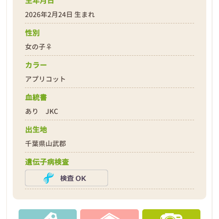
生年月日
2026年2月24日 生まれ
性別
女の子♀
❮
❯
カラー
アプリコット
血統書
あり JKC
出生地
2026年03月15日
千葉県山武郡
遺伝子病検査