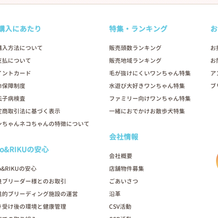
購入にあたり
特集・ランキング
お
購入方法について
販売頭数ランキング
お
支払について
販売地域ランキング
お
イントカード
毛が抜けにくいワンちゃん特集
ア
命保障制度
水遊び大好きワンちゃん特集
ブ
伝子病検査
ファミリー向けワンちゃん特集
定商取引法に基づく表示
一緒におでかけお散歩犬特集
ンちゃんネコちゃんの特徴について
会社情報
oo&RIKUの安心
会社概要
o&RIKUの安心
店舗物件募集
良ブリーダー様とのお取引
ごあいさつ
進的ブリーディング施設の運営
沿革
き受け後の環境と健康管理
CSV活動