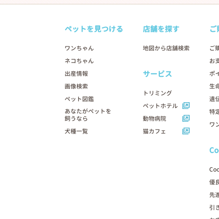
ペットを見つける
店舗を探す
ご
ワンちゃん
地図から店舗検索
ご
ネコちゃん
お
サービス
出産情報
ポ
画像検索
生
トリミング
ペット図鑑
遺
ペットホテル
あなたがペットを
特
飼うなら
動物病院
ワ
犬種一覧
猫カフェ
C
Co
優
先
引