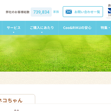
お
739,834
家族
お問い合わせ一覧
弊社のお客様総数
1
サービス
ご購入にあたり
Coo&RIKUの安心
特集・
ネコちゃん