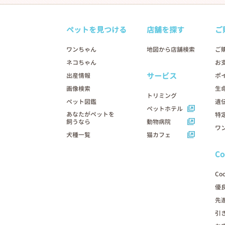
ペットを見つける
店舗を探す
ご
ワンちゃん
地図から店舗検索
ご
ネコちゃん
お
サービス
出産情報
ポ
画像検索
生
トリミング
ペット図鑑
遺
ペットホテル
あなたがペットを
特
飼うなら
動物病院
ワ
犬種一覧
猫カフェ
C
Co
優
先
引