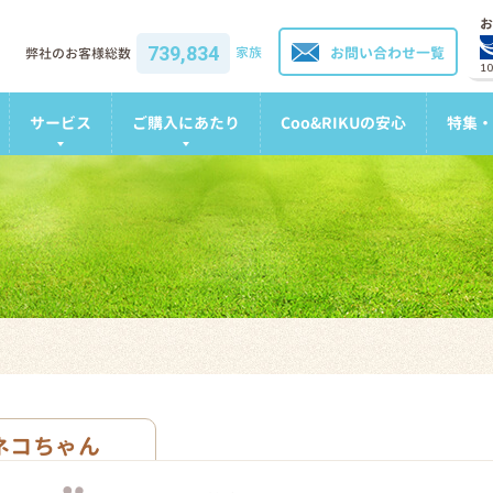
お
739,834
家族
お問い合わせ一覧
弊社のお客様総数
1
サービス
ご購入にあたり
Coo&RIKUの安心
特集・
ネコちゃん