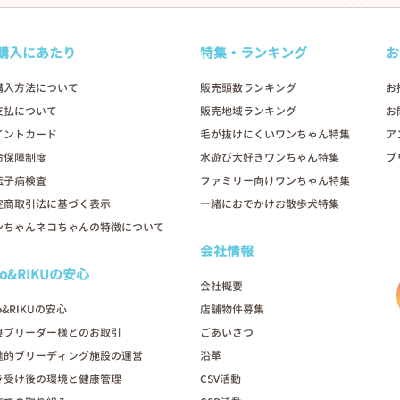
購入にあたり
特集・ランキング
お
購入方法について
販売頭数ランキング
お
支払について
販売地域ランキング
お
イントカード
毛が抜けにくいワンちゃん特集
ア
命保障制度
水遊び大好きワンちゃん特集
ブ
伝子病検査
ファミリー向けワンちゃん特集
定商取引法に基づく表示
一緒におでかけお散歩犬特集
ンちゃんネコちゃんの特徴について
会社情報
oo&RIKUの安心
会社概要
o&RIKUの安心
店舗物件募集
良ブリーダー様とのお取引
ごあいさつ
進的ブリーディング施設の運営
沿革
き受け後の環境と健康管理
CSV活動