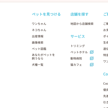
ペットを見つける
店舗を探す
ご
ワンちゃん
地図から店舗検索
ご
ネコちゃん
お
サービス
出産情報
ポ
画像検索
生
トリミング
ペット図鑑
遺
ペットホテル
あなたがペットを
特
飼うなら
動物病院
ワ
犬種一覧
猫カフェ
C
Co
優
先
引