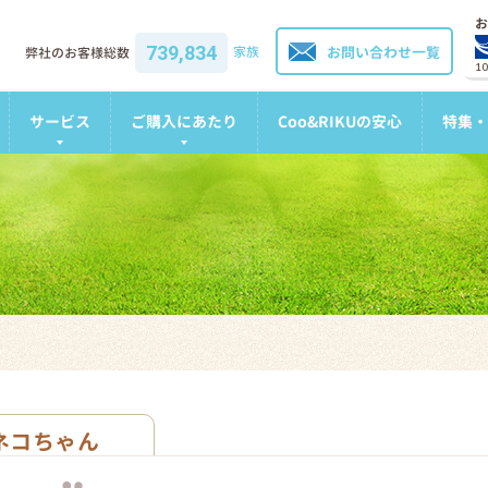
お
739,834
家族
お問い合わせ一覧
弊社のお客様総数
1
サービス
ご購入にあたり
Coo&RIKUの安心
特集・
ネコちゃん