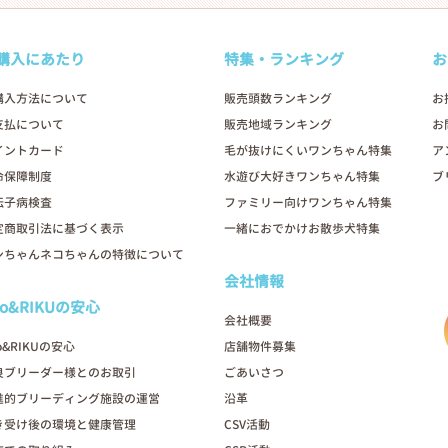
購入にあたり
特集・ランキング
お
購入方法について
販売頭数ランキング
お
支払について
販売地域ランキング
お
イントカード
毛が抜けにくいワンちゃん特集
ア
命保障制度
水遊び大好きワンちゃん特集
ブ
伝子病検査
ファミリー向けワンちゃん特集
定商取引法に基づく表示
一緒におでかけお散歩犬特集
ンちゃんネコちゃんの特徴について
会社情報
oo&RIKUの安心
会社概要
o&RIKUの安心
店舗物件募集
良ブリーダー様とのお取引
ごあいさつ
進的ブリーディング施設の運営
沿革
き受け後の環境と健康管理
CSV活動