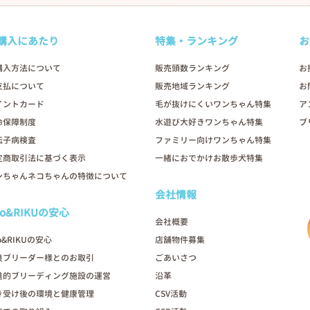
購入にあたり
特集・ランキング
お
購入方法について
販売頭数ランキング
お
支払について
販売地域ランキング
お
イントカード
毛が抜けにくいワンちゃん特集
ア
命保障制度
水遊び大好きワンちゃん特集
ブ
伝子病検査
ファミリー向けワンちゃん特集
定商取引法に基づく表示
一緒におでかけお散歩犬特集
ンちゃんネコちゃんの特徴について
会社情報
oo&RIKUの安心
会社概要
o&RIKUの安心
店舗物件募集
良ブリーダー様とのお取引
ごあいさつ
進的ブリーディング施設の運営
沿革
き受け後の環境と健康管理
CSV活動