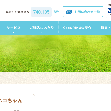
お
740,135
家族
お問い合わせ一覧
弊社のお客様総数
1
サービス
ご購入にあたり
Coo&RIKUの安心
特集・
ネコちゃん