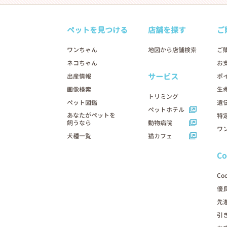
ペットを見つける
店舗を探す
ご
ワンちゃん
地図から店舗検索
ご
ネコちゃん
お
サービス
出産情報
ポ
画像検索
生
トリミング
ペット図鑑
遺
ペットホテル
あなたがペットを
特
飼うなら
動物病院
ワ
犬種一覧
猫カフェ
C
Co
優
先
引