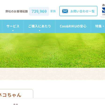
お
739,969
家族
お問い合わせ一覧
弊社のお客様総数
1
サービス
ご購入にあたり
Coo&RIKUの安心
特集・
ネコちゃん