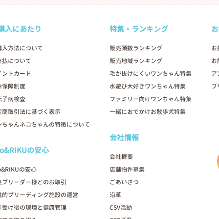
購入にあたり
特集・ランキング
お
購入方法について
販売頭数ランキング
お
支払について
販売地域ランキング
お
イントカード
毛が抜けにくいワンちゃん特集
ア
命保障制度
水遊び大好きワンちゃん特集
ブ
伝子病検査
ファミリー向けワンちゃん特集
定商取引法に基づく表示
一緒におでかけお散歩犬特集
ンちゃんネコちゃんの特徴について
会社情報
oo&RIKUの安心
会社概要
o&RIKUの安心
店舗物件募集
良ブリーダー様とのお取引
ごあいさつ
進的ブリーディング施設の運営
沿革
き受け後の環境と健康管理
CSV活動