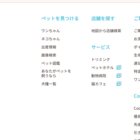
ペットを見つける
店舗を探す
ご
ワンちゃん
地図から店舗検索
ご
ネコちゃん
お
サービス
出産情報
ポ
画像検索
生
トリミング
ペット図鑑
遺
ペットホテル
あなたがペットを
特
飼うなら
動物病院
ワ
犬種一覧
猫カフェ
C
Co
優
先
引