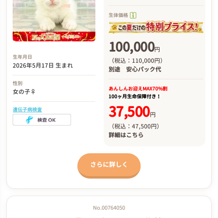
生体価格
100,000
円
生年月日
（税込：110,000円）
2026年5月17日 生まれ
別途
安心パック代
性別
あんしんお迎え
MAX70%割
女の子♀
100ヶ月生命保障付き！
37,500
遺伝子病検査
円
（税込：47,500円）
詳細は
こちら
さらに詳しく
No.00764050