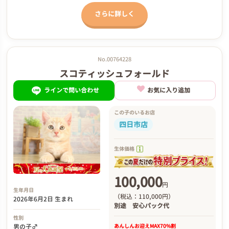
さらに詳しく
No.00764228
スコティッシュフォールド
ラインで問い合わせ
お気に入り追加
この子のいるお店
四日市店
生体価格
100,000
円
生年月日
（税込：110,000円）
2026年6月2日 生まれ
別途
安心パック代
性別
あんしんお迎え
MAX70%割
男の子♂