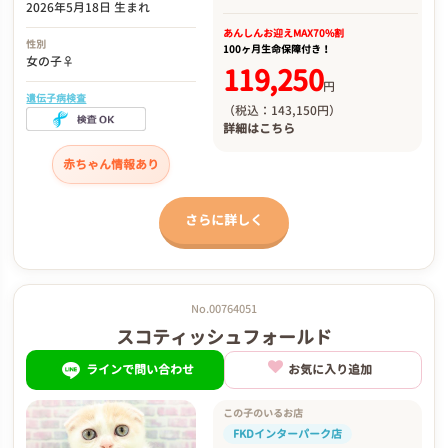
2026年5月18日 生まれ
あんしんお迎え
MAX70%割
性別
100ヶ月生命保障付き！
女の子♀
119,250
円
遺伝子病検査
（税込：143,150円）
詳細は
こちら
赤ちゃん情報あり
さらに詳しく
No.00764051
スコティッシュフォールド
ラインで問い合わせ
お気に入り追加
この子のいるお店
FKDインターパーク店