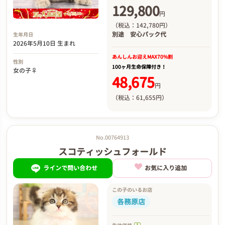
129,800
円
（税込：142,780円）
別途
安心パック代
生年月日
2026年5月10日 生まれ
あんしんお迎え
MAX70%割
性別
100ヶ月生命保障付き！
女の子♀
48,675
円
（税込：61,655円）
No.00764913
スコティッシュフォールド
ラインで問い合わせ
お気に入り追加
この子のいるお店
各務原店