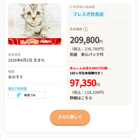
この子のいるお店
フレスポ住吉店
生体価格
209,800
円
（税込：230,780円）
別途
安心パック代
生年月日
2026年6月2日 生まれ
あんしんお迎え
MAX70%割
性別
100ヶ月生命保障付き！
女の子♀
97,350
円
遺伝子病検査
（税込：118,330円）
詳細は
こちら
さらに詳しく