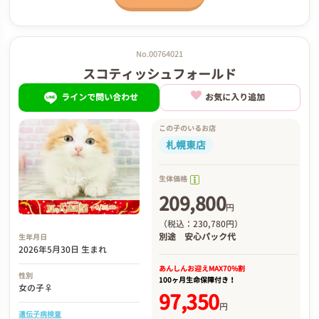
No.00764021
スコティッシュフォールド
ラインで問い合わせ
お気に入り追加
この子のいるお店
札幌東店
生体価格
209,800
円
（税込：230,780円）
別途
安心パック代
生年月日
2026年5月30日 生まれ
あんしんお迎え
MAX70%割
性別
100ヶ月生命保障付き！
女の子♀
97,350
円
遺伝子病検査