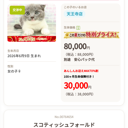
この子のいるお店
交渉中
天王寺店
生体価格
80,000
円
生年月日
（税込：88,000円）
2026年6月9日 生まれ
別途
安心パック代
性別
あんしんお迎え
MAX70%割
女の子♀
100ヶ月生命保障付き！
30,000
円
（税込：38,000円）
No.00764654
スコティッシュフォールド