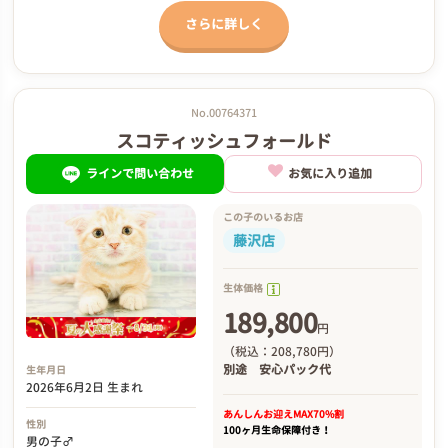
さらに詳しく
No.00764371
スコティッシュフォールド
ラインで問い合わせ
お気に入り追加
この子のいるお店
藤沢店
生体価格
189,800
円
（税込：208,780円）
別途
安心パック代
生年月日
2026年6月2日 生まれ
あんしんお迎え
MAX70%割
性別
100ヶ月生命保障付き！
男の子♂