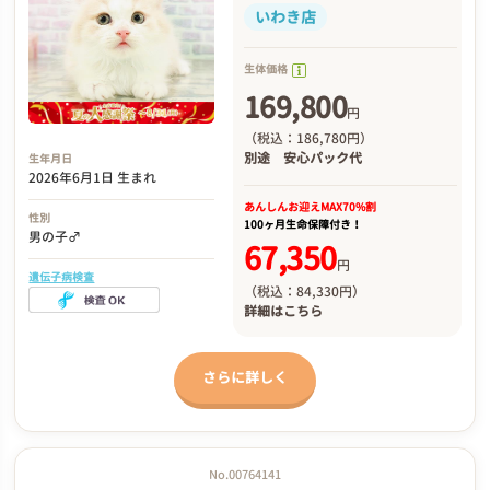
いわき店
生体価格
169,800
円
（税込：186,780円）
別途
安心パック代
生年月日
2026年6月1日 生まれ
あんしんお迎え
MAX70%割
性別
100ヶ月生命保障付き！
男の子♂
67,350
円
遺伝子病検査
（税込：84,330円）
詳細は
こちら
さらに詳しく
No.00764141