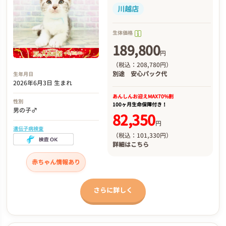
川越店
生体価格
189,800
円
（税込：208,780円）
別途
安心パック代
生年月日
2026年6月3日 生まれ
あんしんお迎え
MAX70%割
性別
100ヶ月生命保障付き！
男の子♂
82,350
円
遺伝子病検査
（税込：101,330円）
詳細は
こちら
赤ちゃん情報あり
さらに詳しく