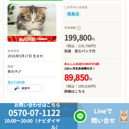
この子のいるお店
徳島店
生体価格
199,800
円
（税込：219,780円）
別途
安心パック代
生年月日
2026年5月17日 生まれ
あんしんお迎え
MAX70%割
性別
100ヶ月生命保障付き！
男の子♂
89,850
円
遺伝子病検査
（税込：109,830円）
詳細は
こちら
お問い合わせはこちら
さらに詳しく
Lineで
0570-07-1122
問い合せ
10:00～20:00（ナビダイヤ
ル）