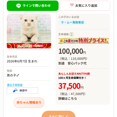
ラインで問い合わせ
お気に入り追加
この子のいるお店
ラ・ムー鳥取東店
生体価格
100,000
円
生年月日
（税込：110,000円）
2026年6月7日 生まれ
別途
安心パック代
性別
あんしんお迎え
MAX70%割
男の子♂
100ヶ月生命保障付き！
37,500
遺伝子病検査
円
（税込：47,500円）
詳細は
こちら
赤ちゃん情報あり
さらに詳しく