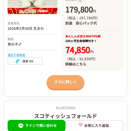
179,800
円
（税込：197,780円）
別途
安心パック代
生年月日
2026年5月30日 生まれ
あんしんお迎え
MAX70%割
性別
100ヶ月生命保障付き！
男の子♂
74,850
円
遺伝子病検査
（税込：92,830円）
詳細は
こちら
さらに詳しく
No.00763864
スコティッシュフォールド
ラインで問い合わせ
お気に入り追加