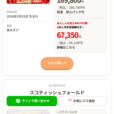
169,800
円
（税込：186,780円）
別途
安心パック代
生年月日
2026年5月25日 生まれ
あんしんお迎え
MAX70%割
性別
100ヶ月生命保障付き！
男の子♂
67,350
円
（税込：84,330円）
詳細は
こちら
さらに詳しく
No.00764142
スコティッシュフォールド
ラインで問い合わせ
お気に入り追加
この子のいるお店