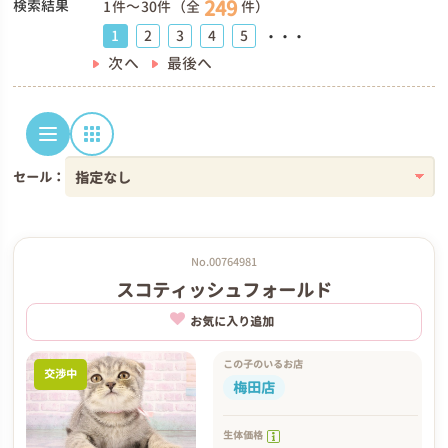
249
検索結果
1件～30件（全
件）
1
2
3
4
5
・・・
次へ
最後へ
セール：
No.00764981
スコティッシュフォールド
お気に入り追加
この子のいるお店
交渉中
梅田店
生体価格