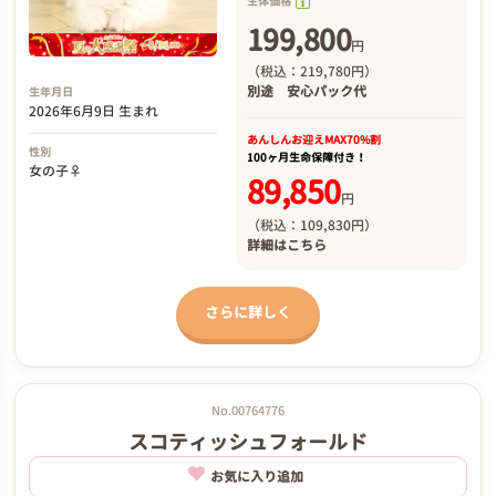
生体価格
199,800
円
（税込：219,780円）
別途
安心パック代
生年月日
2026年6月9日 生まれ
あんしんお迎え
MAX70%割
性別
100ヶ月生命保障付き！
女の子♀
89,850
円
（税込：109,830円）
詳細は
こちら
さらに詳しく
No.00764776
スコティッシュフォールド
お気に入り追加