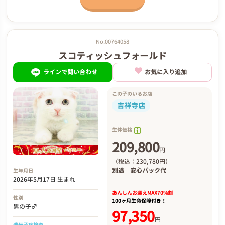
No.00764058
スコティッシュフォールド
ラインで問い合わせ
お気に入り追加
この子のいるお店
吉祥寺店
生体価格
209,800
円
（税込：230,780円）
別途
安心パック代
生年月日
2026年5月17日 生まれ
あんしんお迎え
MAX70%割
性別
100ヶ月生命保障付き！
男の子♂
97,350
円