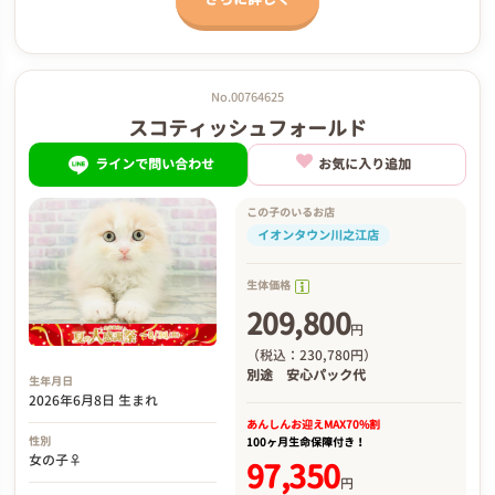
No.00764625
スコティッシュフォールド
ラインで問い合わせ
お気に入り追加
この子のいるお店
イオンタウン川之江店
生体価格
209,800
円
（税込：230,780円）
別途
安心パック代
生年月日
2026年6月8日 生まれ
あんしんお迎え
MAX70%割
性別
100ヶ月生命保障付き！
女の子♀
97,350
円