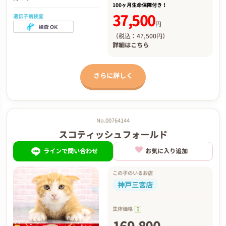
100ヶ月生命保障付き！
37,500
遺伝子病検査
円
（税込：47,500円）
詳細は
こちら
さらに詳しく
No.00764144
スコティッシュフォールド
ラインで問い合わせ
お気に入り追加
この子のいるお店
神戸三宮店
生体価格