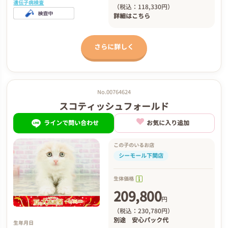
遺伝子病検査
（税込：118,330円）
詳細は
こちら
さらに詳しく
No.00764624
スコティッシュフォールド
ラインで問い合わせ
お気に入り追加
この子のいるお店
シーモール下関店
生体価格
209,800
円
（税込：230,780円）
別途
安心パック代
生年月日