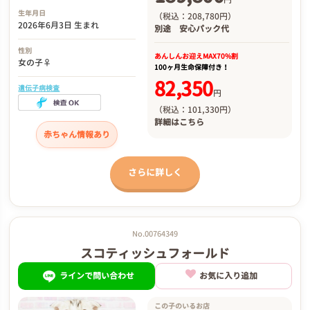
生年月日
（税込：208,780円）
2026年6月3日 生まれ
別途
安心パック代
性別
あんしんお迎え
MAX70%割
女の子♀
100ヶ月生命保障付き！
82,350
遺伝子病検査
円
（税込：101,330円）
詳細は
こちら
赤ちゃん情報あり
さらに詳しく
No.00764349
スコティッシュフォールド
ラインで問い合わせ
お気に入り追加
この子のいるお店