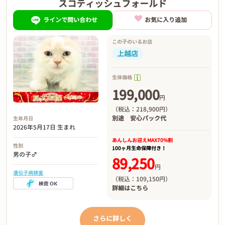
スコティッシュフォールド
ラインで問い合わせ
お気に入り追加
この子のいるお店
上越店
生体価格
199,000
円
（税込：218,900円）
別途
安心パック代
生年月日
2026年5月17日 生まれ
あんしんお迎え
MAX70%割
性別
100ヶ月生命保障付き！
男の子♂
89,250
円
遺伝子病検査
（税込：109,150円）
詳細は
こちら
さらに詳しく