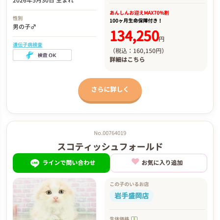
2026年5月30日 生まれ
あんしんお迎え
MAX70%割
性別
100ヶ月生命保障付き！
男の子♂
134,250
円
遺伝子病検査
（税込：160,150円）
詳細は
こちら
さらに詳しく
No.00764019
スコティッシュフォールド
ラインで問い合わせ
お気に入り追加
この子のいるお店
岩手盛岡店
生体価格