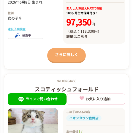
2026年6月8日 生まれ
あんしんお迎え
MAX70%割
性別
100ヶ月生命保障付き！
女の子♀
97,350
円
遺伝子病検査
（税込：118,330円）
詳細は
こちら
さらに詳しく
No.00764488
スコティッシュフォールド
ラインで問い合わせ
お気に入り追加
この子のいるお店
イオンタウン佐野店
生体価格