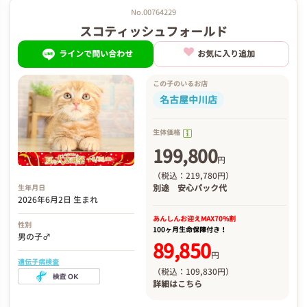
No.00764229
スコティッシュフォールド
ラインで問い合わせ
お気に入り追加
この子のいるお店
名古屋中川店
生体価格
199,800
円
（税込：219,780円）
別途
安心パック代
生年月日
2026年6月2日 生まれ
あんしんお迎え
MAX70%割
性別
100ヶ月生命保障付き！
男の子♂
89,850
円
遺伝子病検査
（税込：109,830円）
詳細は
こちら