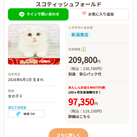
スコティッシュフォールド
ラインで問い合わせ
お気に入り追加
この子のいるお店
新潟東店
生体価格
209,800
円
（税込：230,780円）
別途
安心パック代
生年月日
2026年6月1日 生まれ
あんしんお迎え
MAX70%割
性別
100ヶ月生命保障付き！
女の子♀
97,350
円
遺伝子病検査
（税込：118,330円）
詳細は
こちら
さらに詳しく