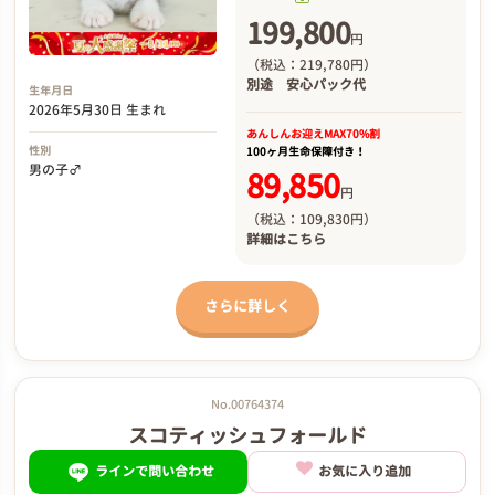
199,800
円
（税込：219,780円）
別途
安心パック代
生年月日
2026年5月30日 生まれ
あんしんお迎え
MAX70%割
性別
100ヶ月生命保障付き！
男の子♂
89,850
円
（税込：109,830円）
詳細は
こちら
さらに詳しく
No.00764374
スコティッシュフォールド
ラインで問い合わせ
お気に入り追加