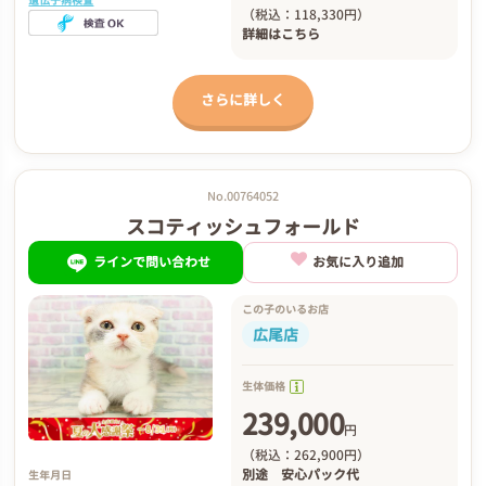
遺伝子病検査
（税込：118,330円）
詳細は
こちら
さらに詳しく
No.00764052
スコティッシュフォールド
ラインで問い合わせ
お気に入り追加
この子のいるお店
広尾店
生体価格
239,000
円
（税込：262,900円）
別途
安心パック代
生年月日