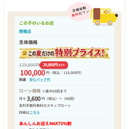
この子のいるお店
舞鶴店
生体価格
129,800円
29,800円
OFF
100,000
円
（税込：110,000円）
別途
安心パック代
ローン価格
※最大60回まで
3,600
月々
円（税込）～（60回）
金利手数料無料のスキップローン
詳細は
こちら
あんしんお迎え
MAX70%割