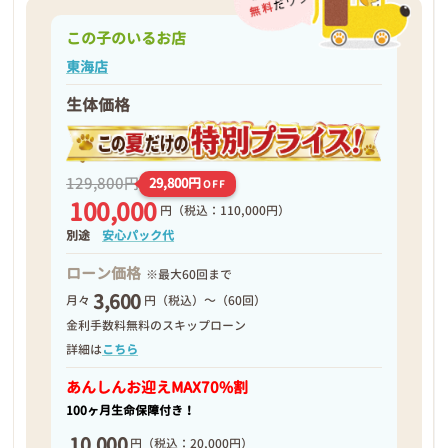
この子のいるお店
東海店
生体価格
129,800円
29,800円
OFF
100,000
円
（税込：110,000円）
別途
安心パック代
ローン価格
※最大60回まで
3,600
月々
円（税込）～（60回）
金利手数料無料のスキップローン
詳細は
こちら
あんしんお迎え
MAX70%割
100ヶ月生命保障付き！
10,000
円
（税込：20,000円）