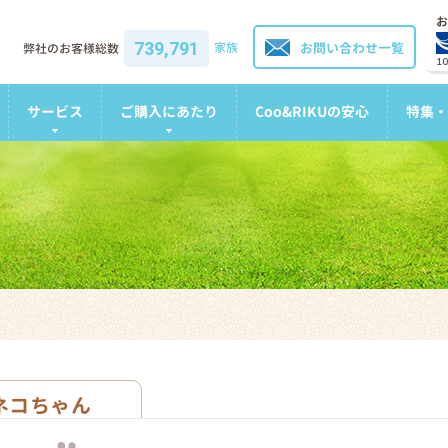
お
739,791
家族
お問い合わせ一覧
弊社のお客様総数
1
サービス
ご購入にあたり
Coo&RIKUの安心
特集・
ネコちゃん