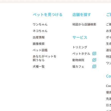
ペットを見つける
店舗を探す
ご
ワンちゃん
地図から店舗検索
ご
ネコちゃん
お
サービス
出産情報
ポ
画像検索
生
トリミング
ペット図鑑
遺
ペットホテル
あなたがペットを
特
飼うなら
動物病院
ワ
犬種一覧
猫カフェ
C
Co
優
先
引