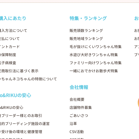
購入にあたり
特集・ランキング
お
購入方法について
販売頭数ランキング
お
支払について
販売地域ランキング
お
イントカード
毛が抜けにくいワンちゃん特集
ア
命保障制度
水遊び大好きワンちゃん特集
ブ
伝子病検査
ファミリー向けワンちゃん特集
定商取引法に基づく表示
一緒におでかけお散歩犬特集
ンちゃんネコちゃんの特徴について
会社情報
oo&RIKUの安心
会社概要
o&RIKUの安心
店舗物件募集
良ブリーダー様とのお取引
ごあいさつ
進的ブリーディング施設の運営
沿革
き受け後の環境と健康管理
CSV活動