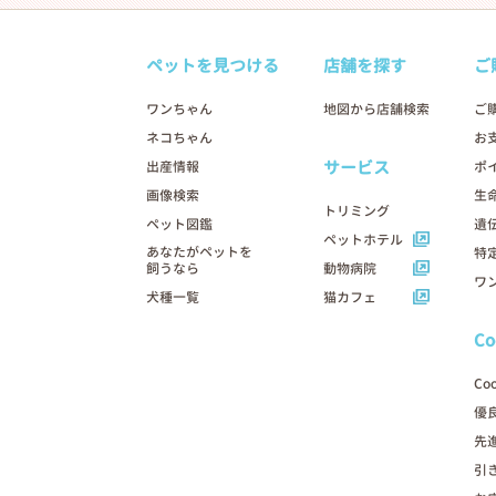
ペットを見つける
店舗を探す
ご
ワンちゃん
地図から店舗検索
ご
ネコちゃん
お
サービス
出産情報
ポ
画像検索
生
トリミング
ペット図鑑
遺
ペットホテル
あなたがペットを
特
飼うなら
動物病院
ワ
犬種一覧
猫カフェ
C
Co
優
先
引