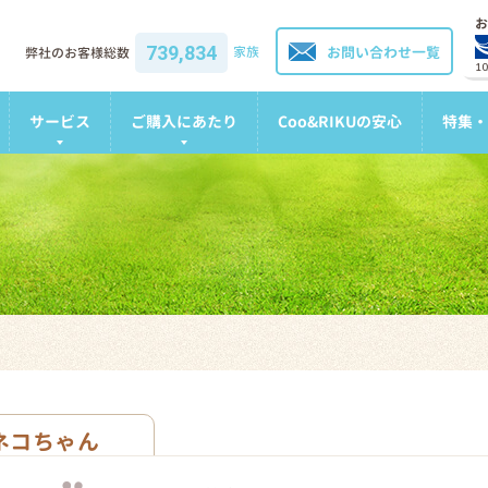
お
739,834
家族
お問い合わせ一覧
弊社のお客様総数
1
サービス
ご購入にあたり
Coo&RIKUの安心
特集・
ネコちゃん