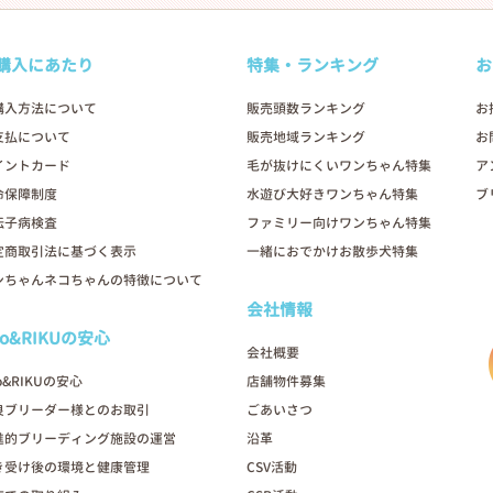
購入にあたり
特集・ランキング
お
購入方法について
販売頭数ランキング
お
支払について
販売地域ランキング
お
イントカード
毛が抜けにくいワンちゃん特集
ア
命保障制度
水遊び大好きワンちゃん特集
ブ
伝子病検査
ファミリー向けワンちゃん特集
定商取引法に基づく表示
一緒におでかけお散歩犬特集
ンちゃんネコちゃんの特徴について
会社情報
oo&RIKUの安心
会社概要
o&RIKUの安心
店舗物件募集
良ブリーダー様とのお取引
ごあいさつ
進的ブリーディング施設の運営
沿革
き受け後の環境と健康管理
CSV活動