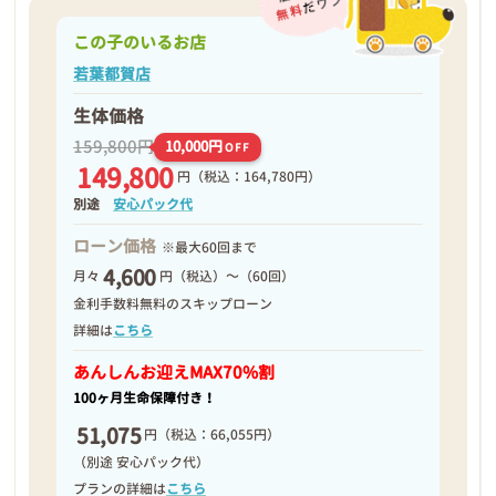
この子のいるお店
若葉都賀店
生体価格
159,800円
10,000円
OFF
149,800
円
（税込：164,780円）
別途
安心パック代
ローン価格
※最大60回まで
4,600
月々
円（税込）～（60回）
金利手数料無料のスキップローン
詳細は
こちら
あんしんお迎え
MAX70%割
100ヶ月生命保障付き！
51,075
円
（税込：66,055円）
（別途 安心パック代）
プランの詳細は
こちら