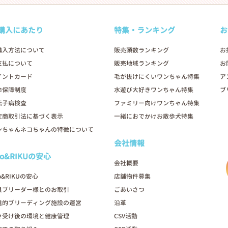
購入にあたり
特集・ランキング
お
購入方法について
販売頭数ランキング
お
支払について
販売地域ランキング
お
イントカード
毛が抜けにくいワンちゃん特集
ア
命保障制度
水遊び大好きワンちゃん特集
ブ
伝子病検査
ファミリー向けワンちゃん特集
定商取引法に基づく表示
一緒におでかけお散歩犬特集
ンちゃんネコちゃんの特徴について
会社情報
oo&RIKUの安心
会社概要
o&RIKUの安心
店舗物件募集
良ブリーダー様とのお取引
ごあいさつ
進的ブリーディング施設の運営
沿革
き受け後の環境と健康管理
CSV活動