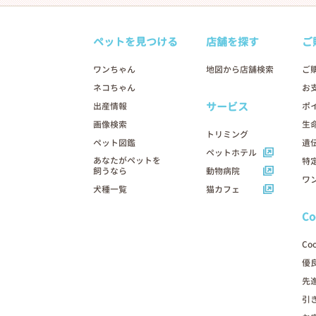
ペットを見つける
店舗を探す
ご
ワンちゃん
地図から店舗検索
ご
ネコちゃん
お
サービス
出産情報
ポ
画像検索
生
トリミング
ペット図鑑
遺
ペットホテル
あなたがペットを
特
飼うなら
動物病院
ワ
犬種一覧
猫カフェ
C
Co
優
先
引