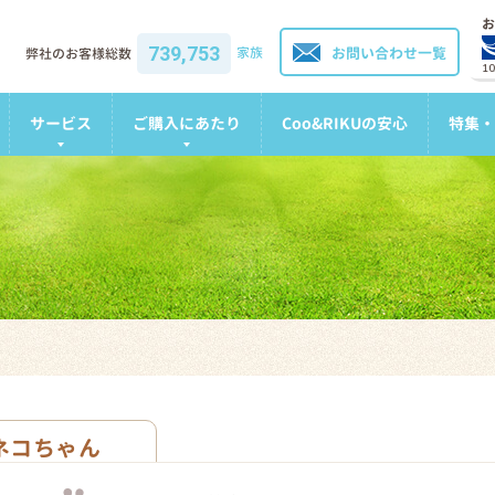
お
739,753
家族
お問い合わせ一覧
弊社のお客様総数
1
サービス
ご購入にあたり
Coo&RIKUの安心
特集・
ネコちゃん