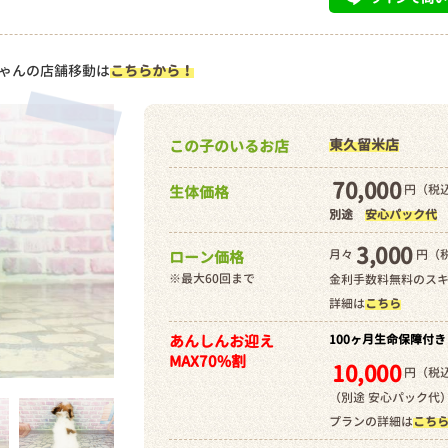
ゃんの店舗移動は
こちらから！
東久留米店
この子のいるお店
70,000
円（税込
生体価格
別途
安心パック代
3,000
月々
円（
ローン価格
※最大60回まで
金利手数料無料のス
詳細は
こちら
あんしんお迎え
100ヶ月生命保障付き
MAX70%割
10,000
円（税込
（別途 安心パック代
プランの詳細は
こち