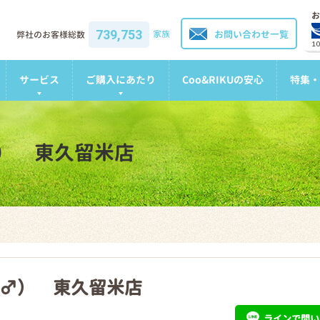
お
739,753
家族
お問い合わせ一覧
弊社のお客様総数
1
サービス
ご購入にあたり
Coo&RIKUの安心
特集・
） 東久留米店
♂） 東久留米店
ライン
で問い