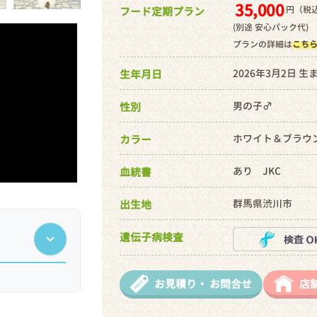
35,000
円（税込
フード定期プラン
(別途 安心パック代)
プランの詳細は
こち
2026年3月2日 生
生年月日
男の子♂
性別
ホワイト＆ブラウ
カラー
あり JKC
血統書
群馬県渋川市
出生地
遺伝子病検査
お見積り・
お問合せ
店