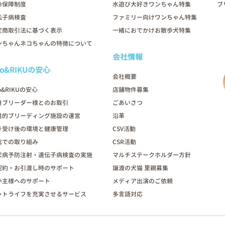
命保障制度
水遊び大好きワンちゃん特集
ブ
伝子病検査
ファミリー向けワンちゃん特集
定商取引法に基づく表示
一緒におでかけお散歩犬特集
ンちゃんネコちゃんの特徴について
会社情報
oo&RIKUの安心
会社概要
o&RIKUの安心
店舗物件募集
良ブリーダー様とのお取引
ごあいさつ
進的ブリーディング施設の運営
沿革
き受け後の環境と健康管理
CSV活動
店での取り組み
CSR活動
犬病予防注射・遺伝子病検査の実施
マルチステークホルダー方針
契約・お引渡し時のサポート
譲渡の犬猫 里親募集
い主様へのサポート
メディア出演のご依頼
ットライフを充実させるサービス
多言語対応