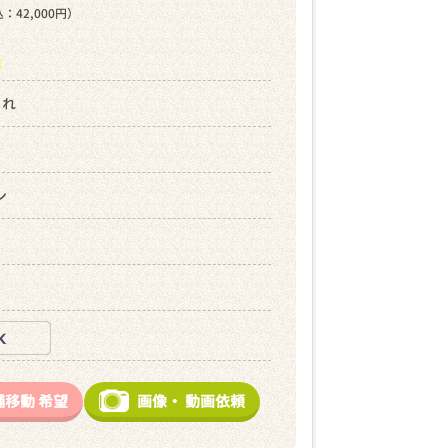
：42,000円）
ら
まれ
ン
舗移動
希望
画像・
動画依頼