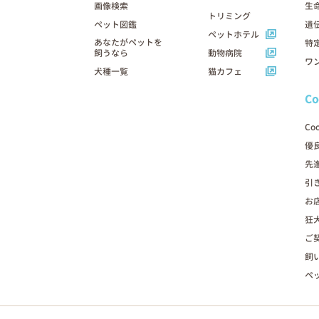
画像検索
生
トリミング
ペット図鑑
遺
ペットホテル
あなたがペットを
特
飼うなら
動物病院
ワ
犬種一覧
猫カフェ
C
Co
優
先
引
お
狂
ご
飼
ペ