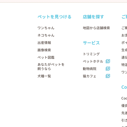
ペットを見つける
店舗を探す
ご
ワンちゃん
地図から店舗検索
ご
ネコちゃん
お
サービス
出産情報
ポ
画像検索
生
トリミング
ペット図鑑
遺
ペットホテル
あなたがペットを
特
飼うなら
動物病院
ワ
犬種一覧
猫カフェ
C
Co
優
先
引