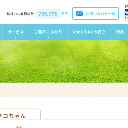
お
739,775
家族
お問い合わせ一覧
弊社のお客様総数
1
サービス
ご購入にあたり
Coo&RIKUの安心
特集・
ネコちゃん