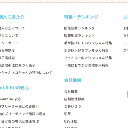
購入にあたり
特集・ランキング
お
購入方法について
販売頭数ランキング
お
支払について
販売地域ランキング
お
イントカード
毛が抜けにくいワンちゃん特集
ア
命保障制度
水遊び大好きワンちゃん特集
ブ
伝子病検査
ファミリー向けワンちゃん特集
定商取引法に基づく表示
一緒におでかけお散歩犬特集
ンちゃんネコちゃんの特徴について
会社情報
oo&RIKUの安心
会社概要
o&RIKUの安心
店舗物件募集
良ブリーダー様とのお取引
ごあいさつ
進的ブリーディング施設の運営
沿革
き受け後の環境と健康管理
CSV活動