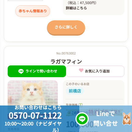
（税込：47,500円）
詳細は
こちら
赤ちゃん情報あり
さらに詳しく
No.00763002
ラガマフィン
ラインで問い合わせ
お気に入り追加
この子のいるお店
前橋店
生体価格
お問い合わせはこちら
Lineで
0570-07-1122
100,000
問い合せ
10:00～20:00（ナビダイヤ
円
ル）
生年月日