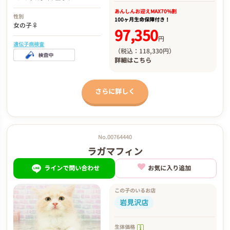
あんしんお迎え
MAX70%割
性別
100ヶ月生命保障付き！
女の子♀
97,350
円
遺伝子病検査
（税込：118,330円）
詳細は
こちら
さらに詳しく
No.00764440
ラガマフィン
ラインで問い合わせ
お気に入り追加
この子のいるお店
岩見沢店
生体価格