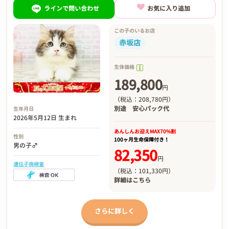
ラインで問い合わせ
お気に入り追加
この子のいるお店
赤坂店
生体価格
189,800
円
（税込：208,780円）
別途
安心パック代
生年月日
2026年5月12日 生まれ
あんしんお迎え
MAX70%割
性別
100ヶ月生命保障付き！
男の子♂
82,350
円
遺伝子病検査
（税込：101,330円）
詳細は
こちら
さらに詳しく