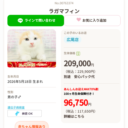
No.00763374
ラガマフィン
ラインで問い合わせ
お気に入り追加
この子のいるお店
広尾店
生体価格
209,000
円
（税込：229,900円）
別途
安心パック代
生年月日
2026年5月18日 生まれ
あんしんお迎え
MAX70%割
性別
100ヶ月生命保障付き！
男の子♂
96,750
円
遺伝子病検査
（税込：117,650円）
詳細は
こちら
赤ちゃん情報あり