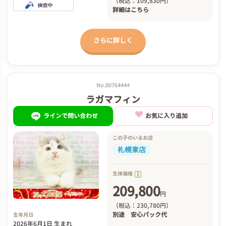
（税込：109,830円）
詳細は
こちら
さらに詳しく
No.00764444
ラガマフィン
ラインで問い合わせ
お気に入り追加
この子のいるお店
札幌東店
生体価格
209,800
円
（税込：230,780円）
別途
安心パック代
生年月日
2026年6月1日 生まれ