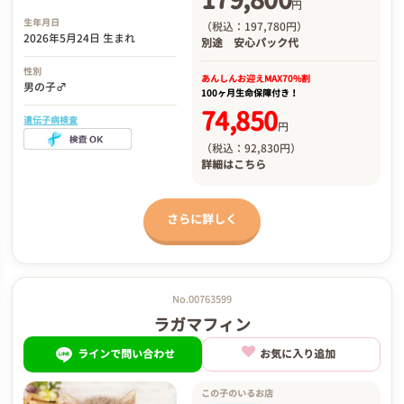
円
生年月日
（税込：197,780円）
2026年5月24日 生まれ
別途
安心パック代
性別
あんしんお迎え
MAX70%割
男の子♂
100ヶ月生命保障付き！
74,850
遺伝子病検査
円
（税込：92,830円）
詳細は
こちら
さらに詳しく
No.00763599
ラガマフィン
ラインで問い合わせ
お気に入り追加
この子のいるお店