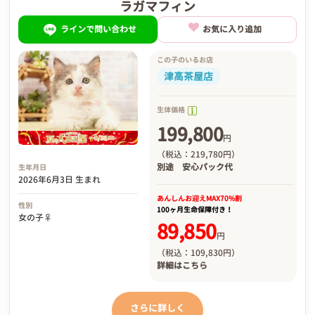
ラガマフィン
ラインで問い合わせ
お気に入り追加
この子のいるお店
津高茶屋店
生体価格
199,800
円
（税込：219,780円）
別途
安心パック代
生年月日
2026年6月3日 生まれ
あんしんお迎え
MAX70%割
性別
100ヶ月生命保障付き！
女の子♀
89,850
円
（税込：109,830円）
詳細は
こちら
さらに詳しく