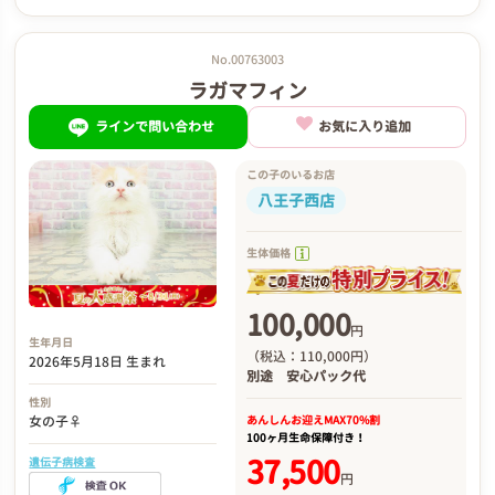
No.00763003
ラガマフィン
ラインで問い合わせ
お気に入り追加
この子のいるお店
八王子西店
生体価格
100,000
円
生年月日
（税込：110,000円）
2026年5月18日 生まれ
別途
安心パック代
性別
あんしんお迎え
MAX70%割
女の子♀
100ヶ月生命保障付き！
37,500
遺伝子病検査
円