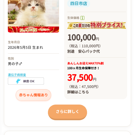
四日市店
生体価格
100,000
円
生年月日
（税込：110,000円）
2026年5月5日 生まれ
別途
安心パック代
性別
あんしんお迎え
MAX70%割
男の子♂
100ヶ月生命保障付き！
37,500
遺伝子病検査
円
（税込：47,500円）
詳細は
こちら
赤ちゃん情報あり
さらに詳しく