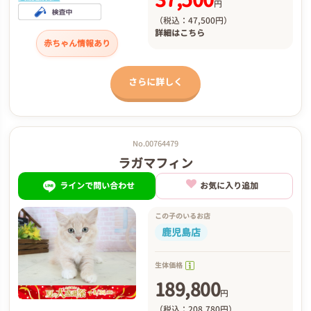
円
（税込：47,500円）
詳細は
こちら
赤ちゃん情報あり
さらに詳しく
No.00764479
ラガマフィン
ラインで問い合わせ
お気に入り追加
この子のいるお店
鹿児島店
生体価格
189,800
円
（税込：208,780円）