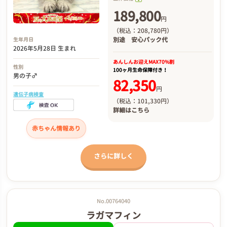
189,800
円
（税込：208,780円）
別途
安心パック代
生年月日
2026年5月28日 生まれ
あんしんお迎え
MAX70%割
性別
100ヶ月生命保障付き！
男の子♂
82,350
円
遺伝子病検査
（税込：101,330円）
詳細は
こちら
赤ちゃん情報あり
さらに詳しく
No.00764040
ラガマフィン