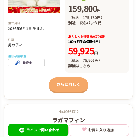
159,800
円
（税込：175,780円）
別途
安心パック代
生年月日
2026年6月1日 生まれ
あんしんお迎え
MAX70%割
性別
100ヶ月生命保障付き！
男の子♂
59,925
円
遺伝子病検査
（税込：75,905円）
詳細は
こちら
さらに詳しく
No.00764312
ラガマフィン
ラインで問い合わせ
お気に入り追加