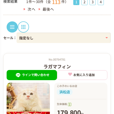
113
検索結果
1件～30件（全
件）
1
2
3
4
次へ
最後へ
セール：
No.00764781
ラガマフィン
ラインで問い合わせ
お気に入り追加
この子のいるお店
浜松店
生体価格
179,800