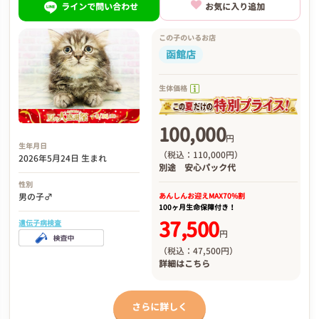
ラインで問い合わせ
お気に入り追加
この子のいるお店
函館店
生体価格
100,000
円
生年月日
（税込：110,000円）
2026年5月24日 生まれ
別途
安心パック代
性別
あんしんお迎え
MAX70%割
男の子♂
100ヶ月生命保障付き！
37,500
遺伝子病検査
円
（税込：47,500円）
詳細は
こちら
さらに詳しく