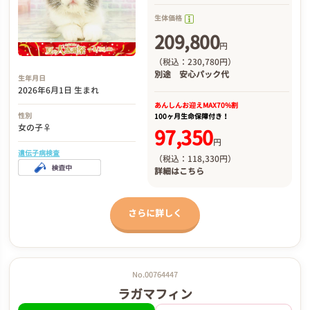
生体価格
209,800
円
（税込：230,780円）
別途
安心パック代
生年月日
2026年6月1日 生まれ
あんしんお迎え
MAX70%割
性別
100ヶ月生命保障付き！
女の子♀
97,350
円
遺伝子病検査
（税込：118,330円）
詳細は
こちら
さらに詳しく
No.00764447
ラガマフィン