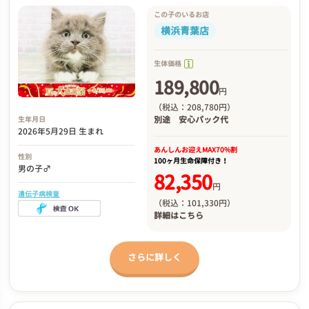
この子のいるお店
横浜青葉店
生体価格
189,800
円
（税込：208,780円）
別途
安心パック代
生年月日
2026年5月29日 生まれ
あんしんお迎え
MAX70%割
性別
100ヶ月生命保障付き！
男の子♂
82,350
円
遺伝子病検査
（税込：101,330円）
詳細は
こちら
さらに詳しく