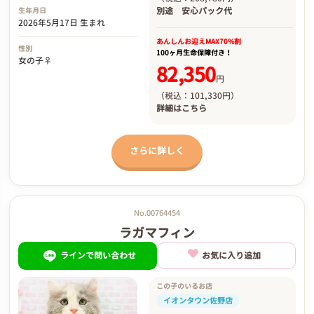
別途
安心パック代
生年月日
2026年5月17日 生まれ
あんしんお迎え
MAX70%割
性別
100ヶ月生命保障付き！
女の子♀
82,350
円
（税込：101,330円）
詳細は
こちら
さらに詳しく
No.00764454
ラガマフィン
ラインで問い合わせ
お気に入り追加
この子のいるお店
イオンタウン佐野店