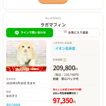
No.00764033
ラガマフィン
ラインで問い合わせ
お気に入り追加
この子のいるお店
イオン北谷店
生体価格
209,800
円
（税込：230,780円）
別途
安心パック代
生年月日
2026年5月30日 生まれ
あんしんお迎え
MAX70%割
性別
100ヶ月生命保障付き！
女の子♀
97,350
円
遺伝子病検査