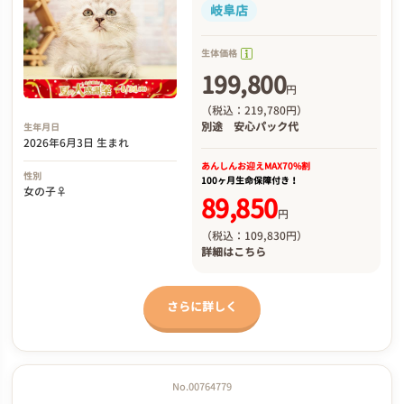
岐阜店
生体価格
199,800
円
（税込：219,780円）
別途
安心パック代
生年月日
2026年6月3日 生まれ
あんしんお迎え
MAX70%割
性別
100ヶ月生命保障付き！
女の子♀
89,850
円
（税込：109,830円）
詳細は
こちら
さらに詳しく
No.00764779