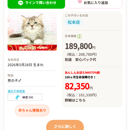
ラインで問い合わせ
お気に入り追加
この子のいるお店
松本店
生体価格
189,800
円
（税込：208,780円）
別途
安心パック代
生年月日
2026年5月28日 生まれ
あんしんお迎え
MAX70%割
性別
100ヶ月生命保障付き！
男の子♂
82,350
円
遺伝子病検査
（税込：101,330円）
詳細は
こちら
赤ちゃん情報あり
さらに詳しく