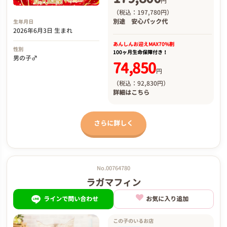
円
（税込：197,780円）
別途
安心パック代
生年月日
2026年6月3日 生まれ
あんしんお迎え
MAX70%割
性別
100ヶ月生命保障付き！
男の子♂
74,850
円
（税込：92,830円）
詳細は
こちら
さらに詳しく
No.00764780
ラガマフィン
ラインで問い合わせ
お気に入り追加
この子のいるお店