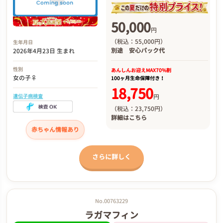
50,000
円
（税込：55,000円）
生年月日
別途
安心パック代
2026年4月23日 生まれ
性別
あんしんお迎え
MAX70%割
女の子♀
100ヶ月生命保障付き！
18,750
円
遺伝子病検査
（税込：23,750円）
詳細は
こちら
赤ちゃん情報あり
さらに詳しく
No.00763229
ラガマフィン