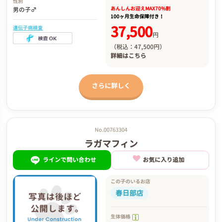
性別
あんしんお迎え
MAX70%割
男の子♂
100ヶ月生命保障付き！
37,500
遺伝子病検査
円
（税込：47,500円）
詳細は
こちら
さらに詳しく
No.00763304
ラガマフィン
ラインで問い合わせ
お気に入り追加
この子のいるお店
春日部店
生体価格