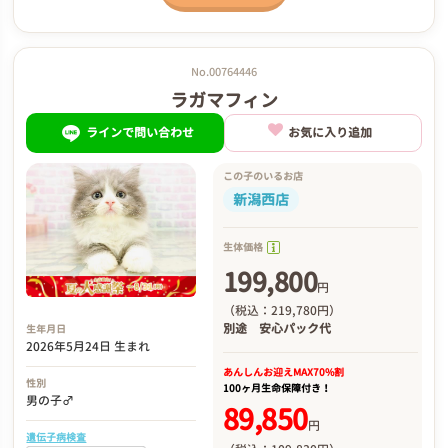
No.00764446
ラガマフィン
ラインで問い合わせ
お気に入り追加
この子のいるお店
新潟西店
生体価格
199,800
円
（税込：219,780円）
別途
安心パック代
生年月日
2026年5月24日 生まれ
あんしんお迎え
MAX70%割
性別
100ヶ月生命保障付き！
男の子♂
89,850
円
遺伝子病検査