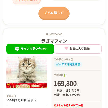
さらに詳しく
No.00764042
ラガマフィン
ラインで問い合わせ
お気に入り追加
この子のいるお店
イーアス沖縄豊崎店
生体価格
169,800
円
（税込：186,780円）
別途
安心パック代
生年月日
2026年5月28日 生まれ
あんしんお迎え
MAX70%割