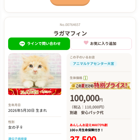
No.00764657
ラガマフィン
ラインで問い合わせ
お気に入り追加
この子のいるお店
アニマルケアセンター大宮
生体価格
100,000
円
生年月日
（税込：110,000円）
2026年5月30日 生まれ
別途
安心パック代
性別
あんしんお迎え
MAX70%割
女の子♀
100ヶ月生命保障付き！
37,500
遺伝子病検査