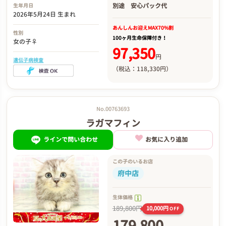
別途
安心パック代
生年月日
2026年5月24日 生まれ
あんしんお迎え
MAX70%割
性別
100ヶ月生命保障付き！
女の子♀
97,350
円
遺伝子病検査
（税込：118,330円）
No.00763693
ラガマフィン
ラインで問い合わせ
お気に入り追加
この子のいるお店
府中店
生体価格
189,800円
10,000円
OFF
179,800