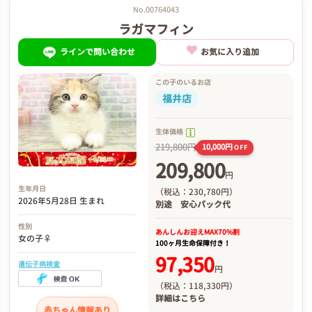
No.00764043
ラガマフィン
ラインで問い合わせ
お気に入り追加
この子のいるお店
福井店
生体価格
219,800円
10,000円
OFF
209,800
円
生年月日
（税込：230,780円）
2026年5月28日 生まれ
別途
安心パック代
性別
あんしんお迎え
MAX70%割
女の子♀
100ヶ月生命保障付き！
97,350
遺伝子病検査
円
（税込：118,330円）
詳細は
こちら
赤ちゃん情報あり