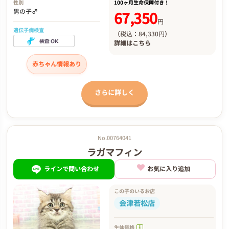
性別
100ヶ月生命保障付き！
男の子♂
67,350
円
遺伝子病検査
（税込：84,330円）
詳細は
こちら
赤ちゃん情報あり
さらに詳しく
No.00764041
ラガマフィン
ラインで問い合わせ
お気に入り追加
この子のいるお店
会津若松店
生体価格