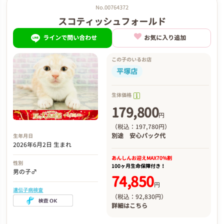
No.00764372
スコティッシュフォールド
ラインで問い合わせ
お気に入り追加
この子のいるお店
平塚店
生体価格
179,800
円
（税込：197,780円）
別途
安心パック代
生年月日
2026年6月2日 生まれ
あんしんお迎え
MAX70%割
性別
100ヶ月生命保障付き！
男の子♂
74,850
円
遺伝子病検査
（税込：92,830円）
詳細は
こちら