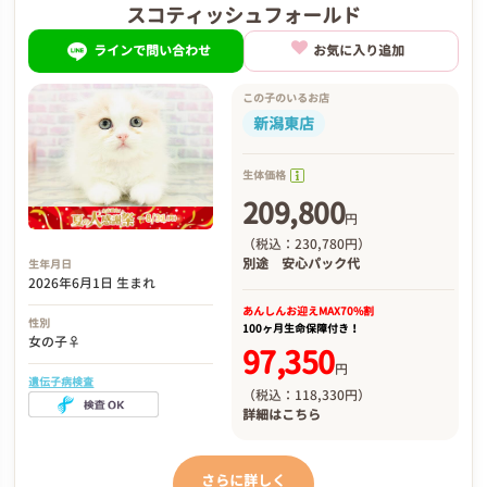
スコティッシュフォールド
ラインで問い合わせ
お気に入り追加
この子のいるお店
新潟東店
生体価格
209,800
円
（税込：230,780円）
別途
安心パック代
生年月日
2026年6月1日 生まれ
あんしんお迎え
MAX70%割
性別
100ヶ月生命保障付き！
女の子♀
97,350
円
遺伝子病検査
（税込：118,330円）
詳細は
こちら
さらに詳しく