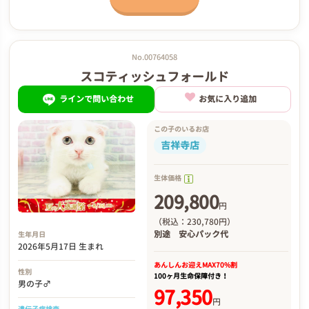
No.00764058
スコティッシュフォールド
ラインで問い合わせ
お気に入り追加
この子のいるお店
吉祥寺店
生体価格
209,800
円
（税込：230,780円）
別途
安心パック代
生年月日
2026年5月17日 生まれ
あんしんお迎え
MAX70%割
性別
100ヶ月生命保障付き！
男の子♂
97,350
円