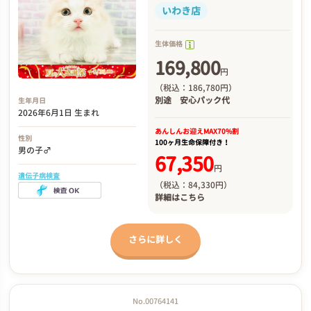
いわき店
生体価格
169,800
円
（税込：186,780円）
別途
安心パック代
生年月日
2026年6月1日 生まれ
あんしんお迎え
MAX70%割
性別
100ヶ月生命保障付き！
男の子♂
67,350
円
遺伝子病検査
（税込：84,330円）
詳細は
こちら
さらに詳しく
No.00764141