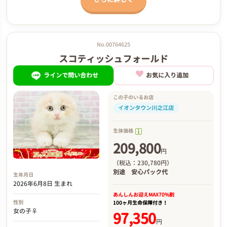
No.00764625
スコティッシュフォールド
ラインで問い合わせ
お気に入り追加
この子のいるお店
イオンタウン川之江店
生体価格
209,800
円
（税込：230,780円）
別途
安心パック代
生年月日
2026年6月8日 生まれ
あんしんお迎え
MAX70%割
性別
100ヶ月生命保障付き！
女の子♀
97,350
円