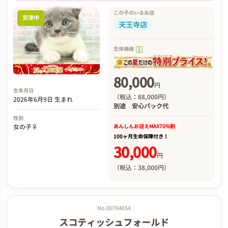
この子のいるお店
交渉中
天王寺店
生体価格
80,000
円
生年月日
（税込：88,000円）
2026年6月9日 生まれ
別途
安心パック代
性別
あんしんお迎え
MAX70%割
女の子♀
100ヶ月生命保障付き！
30,000
円
（税込：38,000円）
No.00764654
スコティッシュフォールド