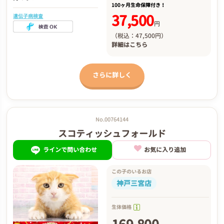
100ヶ月生命保障付き！
37,500
遺伝子病検査
円
（税込：47,500円）
詳細は
こちら
さらに詳しく
No.00764144
スコティッシュフォールド
ラインで問い合わせ
お気に入り追加
この子のいるお店
神戸三宮店
生体価格