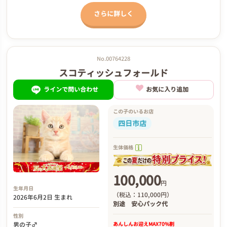
さらに詳しく
No.00764228
スコティッシュフォールド
ラインで問い合わせ
お気に入り追加
この子のいるお店
四日市店
生体価格
100,000
円
生年月日
（税込：110,000円）
2026年6月2日 生まれ
別途
安心パック代
性別
あんしんお迎え
MAX70%割
男の子♂