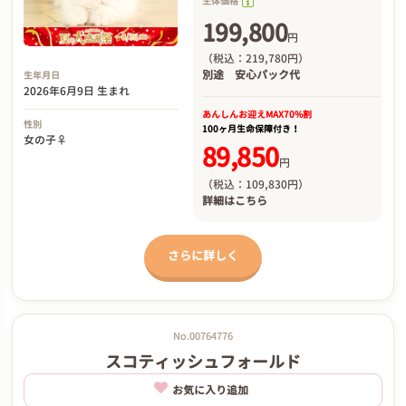
生体価格
199,800
円
（税込：219,780円）
別途
安心パック代
生年月日
2026年6月9日 生まれ
あんしんお迎え
MAX70%割
性別
100ヶ月生命保障付き！
女の子♀
89,850
円
（税込：109,830円）
詳細は
こちら
さらに詳しく
No.00764776
スコティッシュフォールド
お気に入り追加