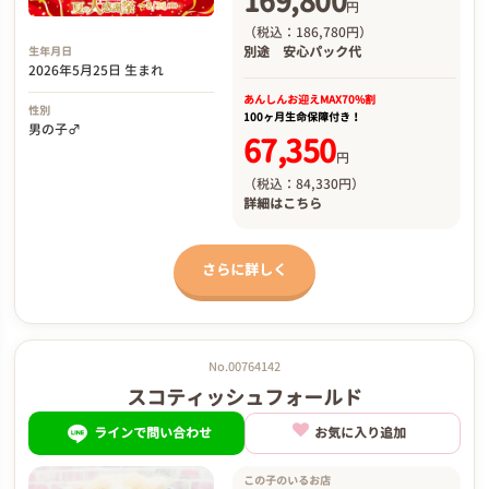
169,800
円
（税込：186,780円）
別途
安心パック代
生年月日
2026年5月25日 生まれ
あんしんお迎え
MAX70%割
性別
100ヶ月生命保障付き！
男の子♂
67,350
円
（税込：84,330円）
詳細は
こちら
さらに詳しく
No.00764142
スコティッシュフォールド
ラインで問い合わせ
お気に入り追加
この子のいるお店