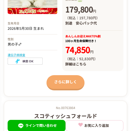
179,800
円
（税込：197,780円）
別途
安心パック代
生年月日
2026年5月30日 生まれ
あんしんお迎え
MAX70%割
性別
100ヶ月生命保障付き！
男の子♂
74,850
円
遺伝子病検査
（税込：92,830円）
詳細は
こちら
さらに詳しく
No.00763864
スコティッシュフォールド
ラインで問い合わせ
お気に入り追加