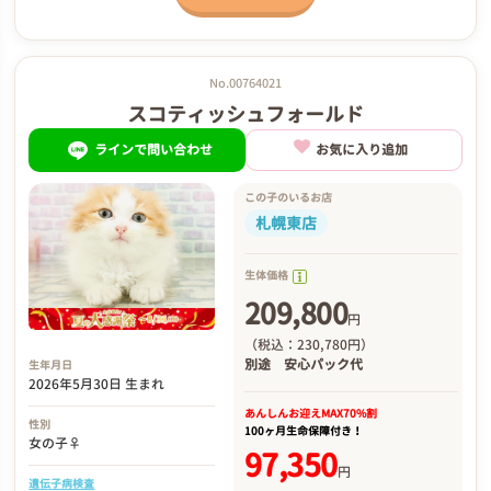
No.00764021
スコティッシュフォールド
ラインで問い合わせ
お気に入り追加
この子のいるお店
札幌東店
生体価格
209,800
円
（税込：230,780円）
別途
安心パック代
生年月日
2026年5月30日 生まれ
あんしんお迎え
MAX70%割
性別
100ヶ月生命保障付き！
女の子♀
97,350
円
遺伝子病検査