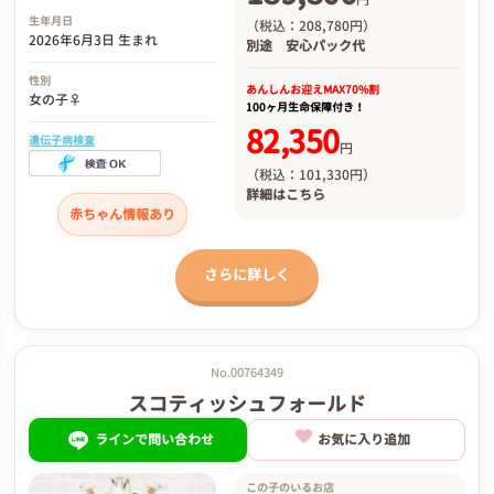
生年月日
（税込：208,780円）
2026年6月3日 生まれ
別途
安心パック代
性別
あんしんお迎え
MAX70%割
女の子♀
100ヶ月生命保障付き！
82,350
遺伝子病検査
円
（税込：101,330円）
詳細は
こちら
赤ちゃん情報あり
さらに詳しく
No.00764349
スコティッシュフォールド
ラインで問い合わせ
お気に入り追加
この子のいるお店