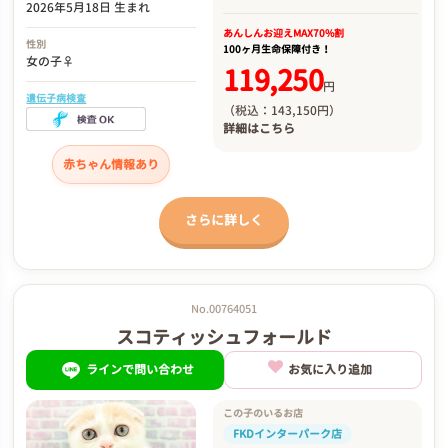
2026年5月18日 生まれ
あんしんお迎え
MAX70%割
性別
100ヶ月生命保障付き！
女の子♀
119,250
円
遺伝子病検査
（税込：143,150円）
詳細は
こちら
赤ちゃん情報あり
さらに詳しく
No.00764051
スコティッシュフォールド
ラインで問い合わせ
お気に入り追加
この子のいるお店
FKDインターパーク店