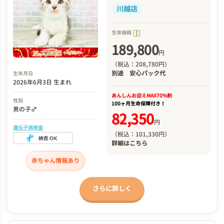
川越店
生体価格
189,800
円
（税込：208,780円）
別途
安心パック代
生年月日
2026年6月3日 生まれ
あんしんお迎え
MAX70%割
性別
100ヶ月生命保障付き！
男の子♂
82,350
円
遺伝子病検査
（税込：101,330円）
詳細は
こちら
赤ちゃん情報あり
さらに詳しく