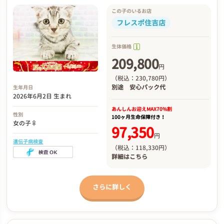
この子のいるお店
フレスポ住吉店
生体価格
209,800
円
（税込：230,780円）
別途
安心パック代
生年月日
2026年6月2日 生まれ
あんしんお迎え
MAX70%割
性別
100ヶ月生命保障付き！
女の子♀
97,350
円
遺伝子病検査
（税込：118,330円）
詳細は
こちら
さらに詳しく