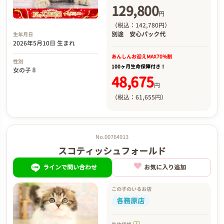
129,800
円
（税込：142,780円）
別途
安心パック代
生年月日
2026年5月10日 生まれ
あんしんお迎え
MAX70%割
性別
100ヶ月生命保障付き！
女の子♀
48,675
円
（税込：61,655円）
No.00764913
スコティッシュフォールド
ラインで問い合わせ
お気に入り追加
この子のいるお店
各務原店