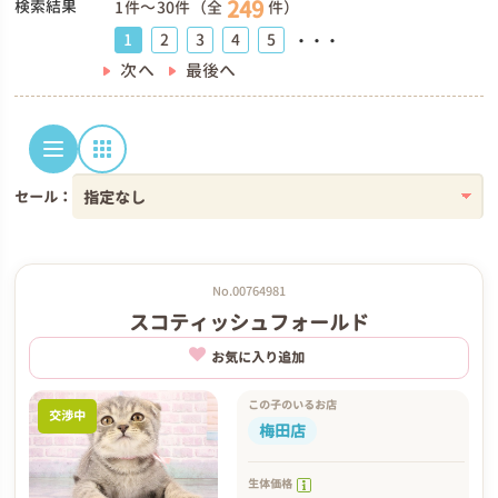
249
検索結果
1件～30件（全
件）
1
2
3
4
5
・・・
次へ
最後へ
セール：
No.00764981
スコティッシュフォールド
お気に入り追加
この子のいるお店
交渉中
梅田店
生体価格