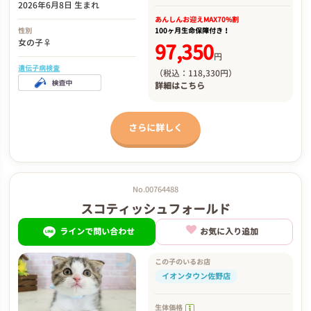
2026年6月8日 生まれ
あんしんお迎え
MAX70%割
性別
100ヶ月生命保障付き！
女の子♀
97,350
円
遺伝子病検査
（税込：118,330円）
詳細は
こちら
さらに詳しく
No.00764488
スコティッシュフォールド
ラインで問い合わせ
お気に入り追加
この子のいるお店
イオンタウン佐野店
生体価格