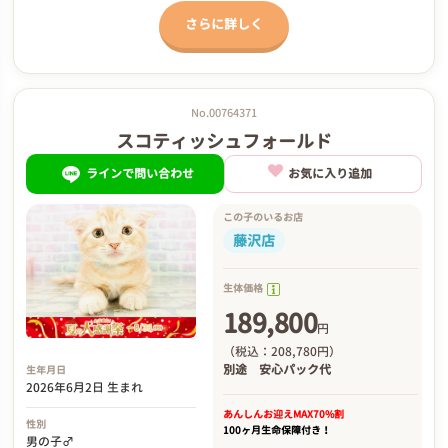
さらに詳しく
No.00764371
スコティッシュフォールド
ラインで問い合わせ
お気に入り追加
この子のいるお店
藤沢店
生体価格
189,800
円
（税込：208,780円）
別途
安心パック代
生年月日
2026年6月2日 生まれ
あんしんお迎え
MAX70%割
性別
100ヶ月生命保障付き！
男の子♂