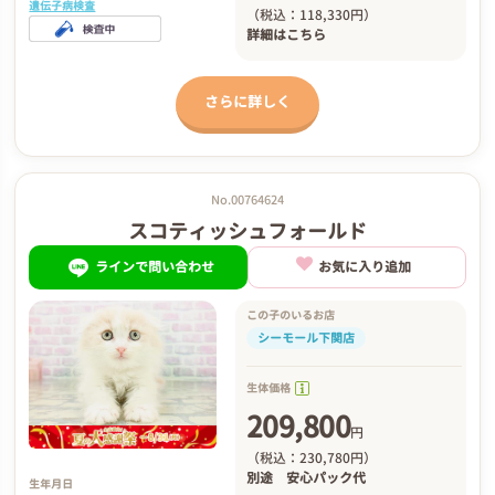
遺伝子病検査
（税込：118,330円）
詳細は
こちら
さらに詳しく
No.00764624
スコティッシュフォールド
ラインで問い合わせ
お気に入り追加
この子のいるお店
シーモール下関店
生体価格
209,800
円
（税込：230,780円）
別途
安心パック代
生年月日