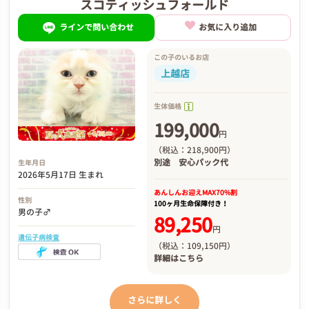
スコティッシュフォールド
ラインで問い合わせ
お気に入り追加
この子のいるお店
上越店
生体価格
199,000
円
（税込：218,900円）
別途
安心パック代
生年月日
2026年5月17日 生まれ
あんしんお迎え
MAX70%割
性別
100ヶ月生命保障付き！
男の子♂
89,250
円
遺伝子病検査
（税込：109,150円）
詳細は
こちら
さらに詳しく