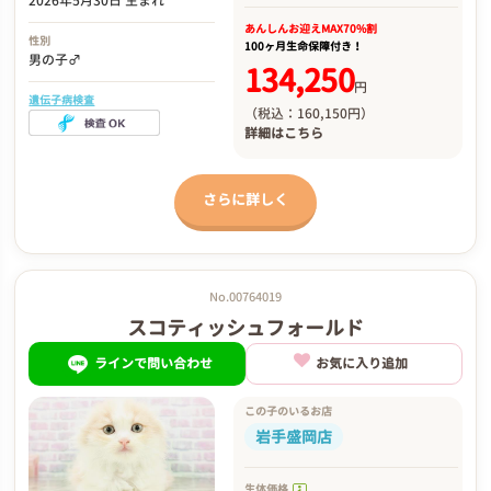
2026年5月30日 生まれ
あんしんお迎え
MAX70%割
性別
100ヶ月生命保障付き！
男の子♂
134,250
円
遺伝子病検査
（税込：160,150円）
詳細は
こちら
さらに詳しく
No.00764019
スコティッシュフォールド
ラインで問い合わせ
お気に入り追加
この子のいるお店
岩手盛岡店
生体価格