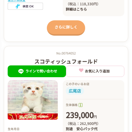
遺伝子病検査
（税込：118,330円）
詳細は
こちら
さらに詳しく
No.00764052
スコティッシュフォールド
ラインで問い合わせ
お気に入り追加
この子のいるお店
広尾店
生体価格
239,000
円
（税込：262,900円）
別途
安心パック代
生年月日