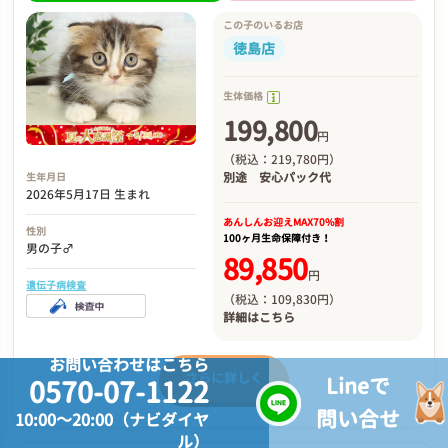
この子のいるお店
徳島店
生体価格
199,800
円
（税込：219,780円）
別途
安心パック代
生年月日
2026年5月17日 生まれ
あんしんお迎え
MAX70%割
性別
100ヶ月生命保障付き！
男の子♂
89,850
円
遺伝子病検査
（税込：109,830円）
詳細は
こちら
お問い合わせはこちら
さらに詳しく
Lineで
0570-07-1122
問い合せ
10:00～20:00（ナビダイヤ
ル）