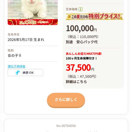
生体価格
100,000
円
生年月日
（税込：110,000円）
2026年5月17日 生まれ
別途
安心パック代
性別
あんしんお迎え
MAX70%割
女の子♀
100ヶ月生命保障付き！
37,500
遺伝子病検査
円
（税込：47,500円）
詳細は
こちら
さらに詳しく
No.00764050