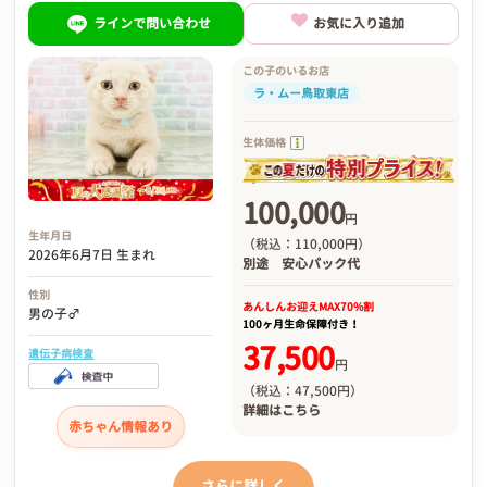
ラインで問い合わせ
お気に入り追加
この子のいるお店
ラ・ムー鳥取東店
生体価格
100,000
円
生年月日
（税込：110,000円）
2026年6月7日 生まれ
別途
安心パック代
性別
あんしんお迎え
MAX70%割
男の子♂
100ヶ月生命保障付き！
37,500
遺伝子病検査
円
（税込：47,500円）
詳細は
こちら
赤ちゃん情報あり
さらに詳しく