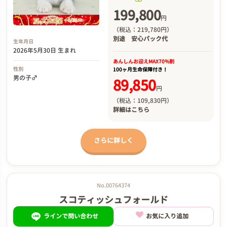
199,800
円
（税込：219,780円）
別途
安心パック代
生年月日
2026年5月30日 生まれ
あんしんお迎え
MAX70%割
性別
100ヶ月生命保障付き！
男の子♂
89,850
円
（税込：109,830円）
詳細は
こちら
さらに詳しく
No.00764374
スコティッシュフォールド
ラインで問い合わせ
お気に入り追加