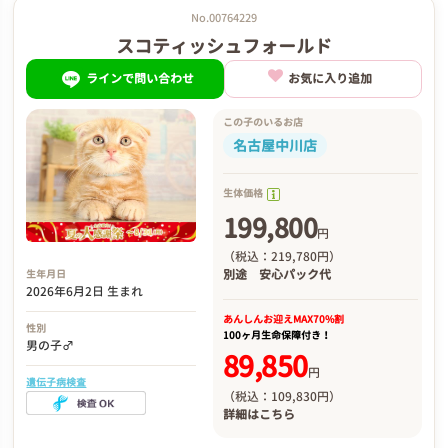
No.00764229
スコティッシュフォールド
ラインで問い合わせ
お気に入り追加
この子のいるお店
名古屋中川店
生体価格
199,800
円
（税込：219,780円）
別途
安心パック代
生年月日
2026年6月2日 生まれ
あんしんお迎え
MAX70%割
性別
100ヶ月生命保障付き！
男の子♂
89,850
円
遺伝子病検査
（税込：109,830円）
詳細は
こちら