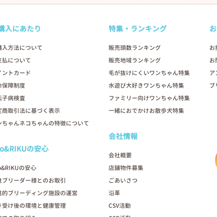
購入にあたり
特集・ランキング
お
購入方法について
販売頭数ランキング
お
支払について
販売地域ランキング
お
イントカード
毛が抜けにくいワンちゃん特集
ア
命保障制度
水遊び大好きワンちゃん特集
ブ
伝子病検査
ファミリー向けワンちゃん特集
定商取引法に基づく表示
一緒におでかけお散歩犬特集
ンちゃんネコちゃんの特徴について
会社情報
oo&RIKUの安心
会社概要
o&RIKUの安心
店舗物件募集
良ブリーダー様とのお取引
ごあいさつ
進的ブリーディング施設の運営
沿革
き受け後の環境と健康管理
CSV活動