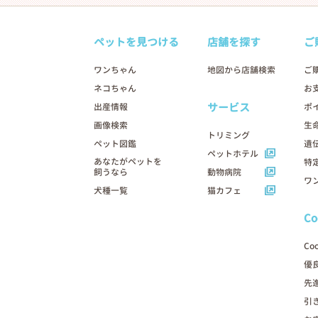
ペットを見つける
店舗を探す
ご
ワンちゃん
地図から店舗検索
ご
ネコちゃん
お
サービス
出産情報
ポ
画像検索
生
トリミング
ペット図鑑
遺
ペットホテル
あなたがペットを
特
飼うなら
動物病院
ワ
犬種一覧
猫カフェ
C
Co
優
先
引