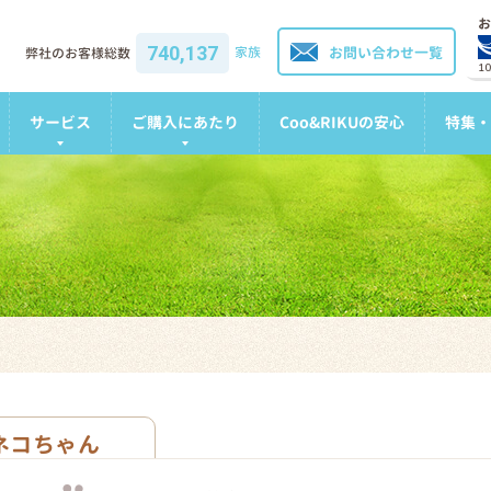
お
740,137
家族
お問い合わせ一覧
弊社のお客様総数
1
サービス
ご購入にあたり
Coo&RIKUの安心
特集・
ネコちゃん