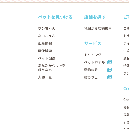
ペットを見つける
店舗を探す
ご
ワンちゃん
地図から店舗検索
ご
ネコちゃん
お
サービス
出産情報
ポ
画像検索
生
トリミング
ペット図鑑
遺
ペットホテル
あなたがペットを
特
飼うなら
動物病院
ワ
犬種一覧
猫カフェ
C
Co
優
先
引