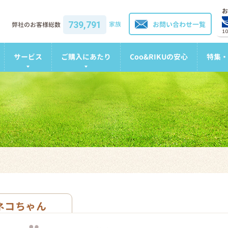
お
739,791
家族
お問い合わせ一覧
弊社のお客様総数
1
サービス
ご購入にあたり
Coo&RIKUの安心
特集・
ネコちゃん