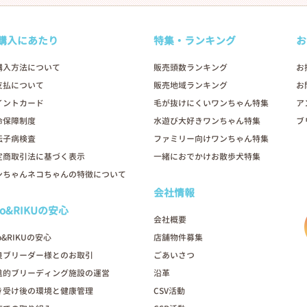
購入にあたり
特集・ランキング
お
購入方法について
販売頭数ランキング
お
支払について
販売地域ランキング
お
イントカード
毛が抜けにくいワンちゃん特集
ア
命保障制度
水遊び大好きワンちゃん特集
ブ
伝子病検査
ファミリー向けワンちゃん特集
定商取引法に基づく表示
一緒におでかけお散歩犬特集
ンちゃんネコちゃんの特徴について
会社情報
oo&RIKUの安心
会社概要
o&RIKUの安心
店舗物件募集
良ブリーダー様とのお取引
ごあいさつ
進的ブリーディング施設の運営
沿革
き受け後の環境と健康管理
CSV活動