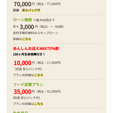
70,000
円（税込：77,000円）
別途
安心パック代
❮
❯
ローン価格
※最大60回まで
3,000
月々
円（税込）～（60回）
金利手数料無料のスキップローン
詳細は
こちら
2026年03月18日
あんしんお迎え
MAX70%割
100ヶ月生命保障付き！
10,000
円（税込：17,000円）
（別途 安心パック代）
プランの詳細は
こちら
フード定期プラン
35,000
円（税込：42,000円）
(別途 安心パック代)
プランの詳細は
こちら