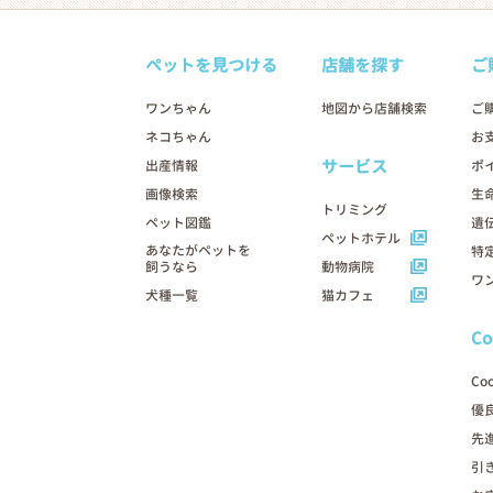
ペットを見つける
店舗を探す
ご
ワンちゃん
地図から店舗検索
ご
ネコちゃん
お
サービス
出産情報
ポ
画像検索
生
トリミング
ペット図鑑
遺
ペットホテル
あなたがペットを
特
飼うなら
動物病院
ワ
犬種一覧
猫カフェ
C
Co
優
先
引