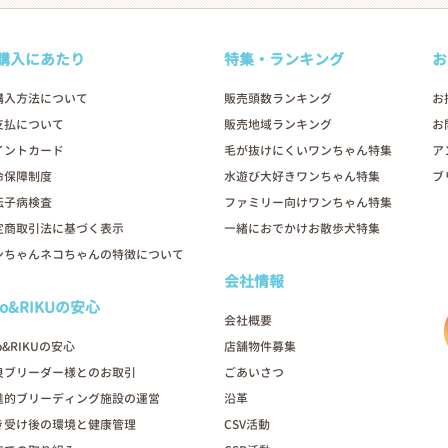
購入にあたり
特集・ランキング
お
購入方法について
販売頭数ランキング
お
支払について
販売地域ランキング
お
イントカード
毛が抜けにくいワンちゃん特集
ア
命保障制度
水遊び大好きワンちゃん特集
ブ
伝子病検査
ファミリー向けワンちゃん特集
定商取引法に基づく表示
一緒におでかけお散歩犬特集
ンちゃんネコちゃんの特徴について
会社情報
oo&RIKUの安心
会社概要
o&RIKUの安心
店舗物件募集
良ブリーダー様とのお取引
ごあいさつ
進的ブリーディング施設の運営
沿革
き受け後の環境と健康管理
CSV活動