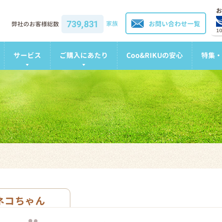
お
739,831
家族
お問い合わせ一覧
弊社のお客様総数
1
サービス
ご購入にあたり
Coo&RIKUの安心
特集・
ネコちゃん