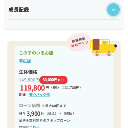
成長記録
この子のいるお店
帯広店
生体価格
149,800円
30,000円
OFF
119,800
円
（税込：131,780円）
❮
❯
別途
安心パック代
ローン価格
※最大60回まで
3,900
月々
円（税込）～（60回）
金利手数料無料のスキップローン
詳細は
こちら