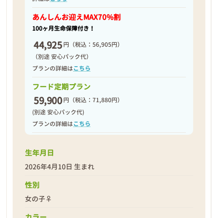
2026年04月11日
あんしんお迎え
MAX70%割
100ヶ月生命保障付き！
44,925
円
（税込：56,905円）
（別途 安心パック代）
プランの詳細は
こちら
フード定期プラン
59,900
円
（税込：71,880円）
(別途 安心パック代)
プランの詳細は
こちら
生年月日
2026年4月10日 生まれ
❮
❯
性別
女の子♀
カラー