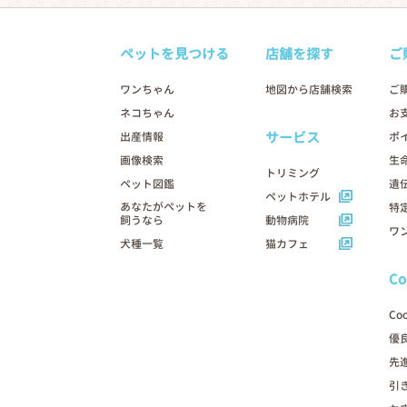
ペットを見つける
店舗を探す
ご
ワンちゃん
地図から店舗検索
ご
ネコちゃん
お
サービス
出産情報
ポ
画像検索
生
トリミング
ペット図鑑
遺
ペットホテル
あなたがペットを
特
飼うなら
動物病院
ワ
犬種一覧
猫カフェ
C
Co
優
先
引