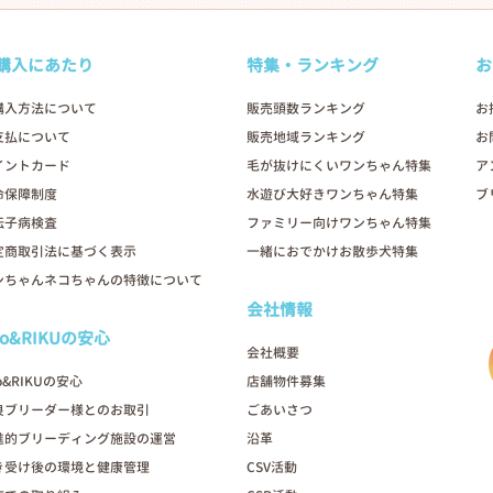
購入にあたり
特集・ランキング
お
購入方法について
販売頭数ランキング
お
支払について
販売地域ランキング
お
イントカード
毛が抜けにくいワンちゃん特集
ア
命保障制度
水遊び大好きワンちゃん特集
ブ
伝子病検査
ファミリー向けワンちゃん特集
定商取引法に基づく表示
一緒におでかけお散歩犬特集
ンちゃんネコちゃんの特徴について
会社情報
oo&RIKUの安心
会社概要
o&RIKUの安心
店舗物件募集
良ブリーダー様とのお取引
ごあいさつ
進的ブリーディング施設の運営
沿革
き受け後の環境と健康管理
CSV活動