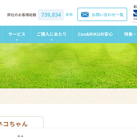
お
739,834
家族
お問い合わせ一覧
弊社のお客様総数
1
サービス
ご購入にあたり
Coo&RIKUの安心
特集・
ネコちゃん