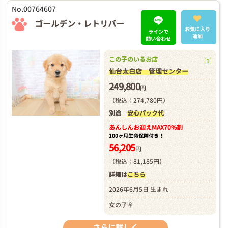
No.00764607
ゴールデン・レトリバー
お気に入り
ラインで
追加
問い合わせ
この子のいるお店
仙台太白店 管理センター
249,800
円
（税込：274,780円）
別途
安心パック代
あんしんお迎え
MAX70%割
100ヶ月生命保障付き！
56,205
円
（税込：81,185円）
詳細は
こちら
2026年6月5日 生まれ
女の子♀
さらに詳しく