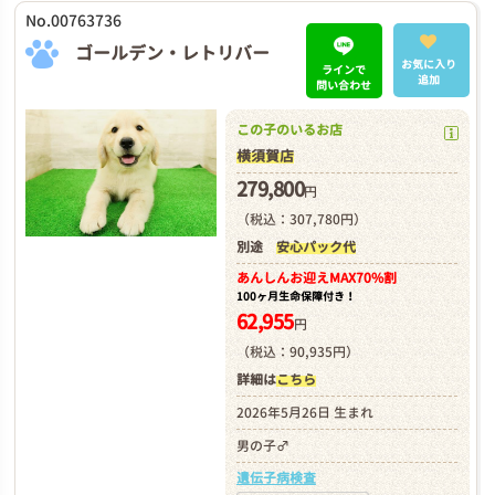
No.00763736
ゴールデン・レトリバー
お気に入り
ラインで
追加
問い合わせ
この子のいるお店
横須賀店
279,800
円
（税込：307,780円）
別途
安心パック代
あんしんお迎え
MAX70%割
100ヶ月生命保障付き！
62,955
円
（税込：90,935円）
詳細は
こちら
2026年5月26日 生まれ
男の子♂
遺伝子病検査