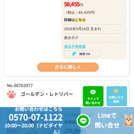
58,455
円
（税込：84,435円）
詳細は
こちら
2026年5月24日 生まれ
男の子♂
遺伝子病検査
さらに詳しく
No.00762977
ゴールデン・レトリバー
お気に入り
ラインで
追加
問い合わせ
お問い合わせはこちら
Lineで
0570-07-1122
この子のいるお店
相模原店
問い合せ
10:00～20:00（ナビダイヤ
279,800
ル）
円