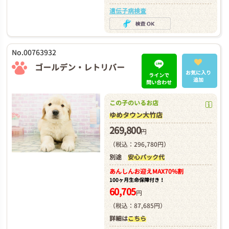
遺伝子病検査
No.00763932
ゴールデン・レトリバー
お気に入り
ラインで
追加
問い合わせ
この子のいるお店
ゆめタウン大竹店
269,800
円
（税込：296,780円）
別途
安心パック代
あんしんお迎え
MAX70%割
100ヶ月生命保障付き！
60,705
円
（税込：87,685円）
詳細は
こちら