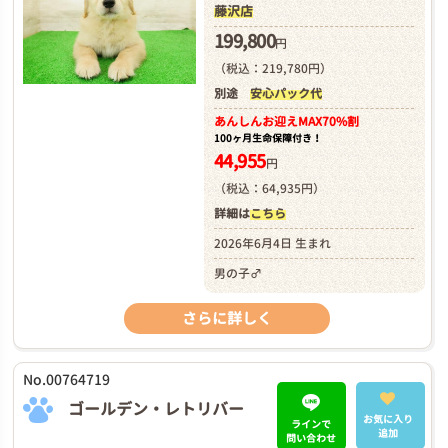
藤沢店
199,800
円
（税込：219,780円）
別途
安心パック代
あんしんお迎え
MAX70%割
100ヶ月生命保障付き！
44,955
円
（税込：64,935円）
詳細は
こちら
2026年6月4日 生まれ
男の子♂
さらに詳しく
No.00764719
ゴールデン・レトリバー
お気に入り
ラインで
追加
問い合わせ