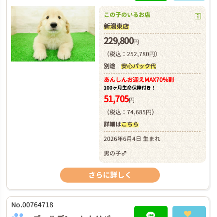
この子のいるお店
新潟東店
229,800
円
（税込：252,780円）
別途
安心パック代
あんしんお迎え
MAX70%割
100ヶ月生命保障付き！
51,705
円
（税込：74,685円）
詳細は
こちら
2026年6月4日 生まれ
男の子♂
さらに詳しく
No.00764718