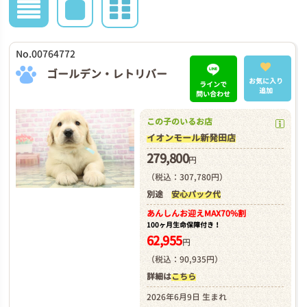
No.00764772
ゴールデン・レトリバー
お気に入り
ラインで
追加
問い合わせ
この子のいるお店
イオンモール新発田店
279,800
円
（税込：307,780円）
別途
安心パック代
あんしんお迎え
MAX70%割
100ヶ月生命保障付き！
62,955
円
（税込：90,935円）
詳細は
こちら
2026年6月9日 生まれ