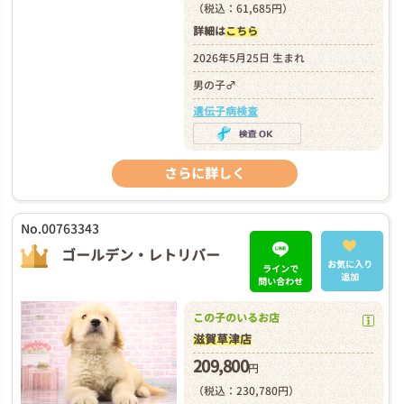
（税込：61,685円）
詳細は
こちら
2026年5月25日 生まれ
男の子♂
遺伝子病検査
さらに詳しく
No.00763343
ゴールデン・レトリバー
お気に入り
ラインで
追加
問い合わせ
この子のいるお店
滋賀草津店
209,800
円
（税込：230,780円）