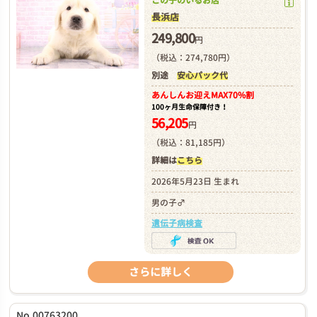
この子のいるお店
長浜店
249,800
円
（税込：274,780円）
別途
安心パック代
あんしんお迎え
MAX70%割
100ヶ月生命保障付き！
56,205
円
（税込：81,185円）
詳細は
こちら
2026年5月23日 生まれ
男の子♂
遺伝子病検査
さらに詳しく
No.00763200