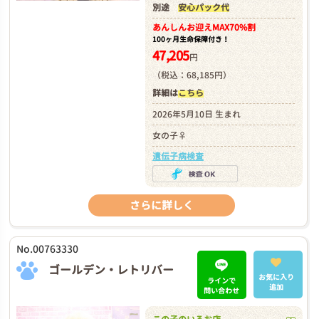
別途
安心パック代
あんしんお迎え
MAX70%割
100ヶ月生命保障付き！
47,205
円
（税込：68,185円）
詳細は
こちら
2026年5月10日 生まれ
女の子♀
遺伝子病検査
さらに詳しく
No.00763330
ゴールデン・レトリバー
お気に入り
ラインで
追加
問い合わせ