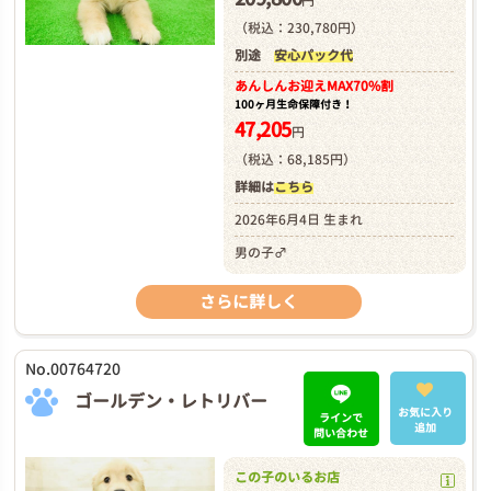
円
（税込：230,780円）
別途
安心パック代
あんしんお迎え
MAX70%割
100ヶ月生命保障付き！
47,205
円
（税込：68,185円）
詳細は
こちら
2026年6月4日 生まれ
男の子♂
さらに詳しく
No.00764720
ゴールデン・レトリバー
お気に入り
ラインで
追加
問い合わせ
この子のいるお店