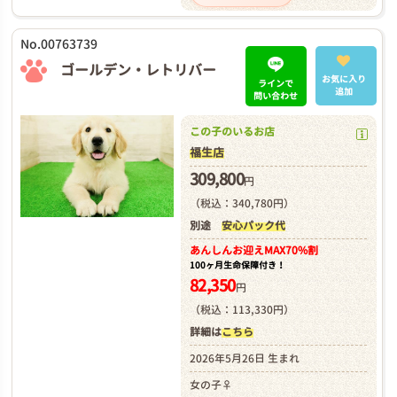
No.00763739
ゴールデン・レトリバー
お気に入り
ラインで
追加
問い合わせ
この子のいるお店
福生店
309,800
円
（税込：340,780円）
別途
安心パック代
あんしんお迎え
MAX70%割
100ヶ月生命保障付き！
82,350
円
（税込：113,330円）
詳細は
こちら
2026年5月26日 生まれ
女の子♀