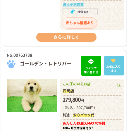
遺伝子病検査
赤ちゃん情報あり
さらに詳しく
No.00763738
ゴールデン・レトリバー
お気に入り
ラインで
追加
問い合わせ
この子のいるお店
石岡店
279,800
円
（税込：307,780円）
別途
安心パック代
あんしんお迎え
MAX70%割
100ヶ月生命保障付き！