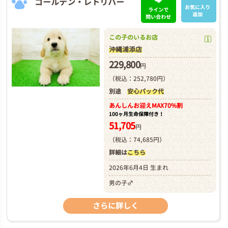
ゴールデン・レトリバー
お気に入り
ラインで
追加
問い合わせ
この子のいるお店
沖縄浦添店
229,800
円
（税込：252,780円）
別途
安心パック代
あんしんお迎え
MAX70%割
100ヶ月生命保障付き！
51,705
円
（税込：74,685円）
詳細は
こちら
2026年6月4日 生まれ
男の子♂
さらに詳しく