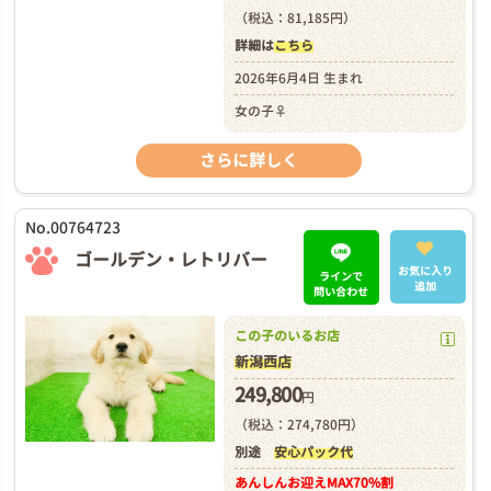
（税込：81,185円）
詳細は
こちら
2026年6月4日 生まれ
女の子♀
さらに詳しく
No.00764723
ゴールデン・レトリバー
お気に入り
ラインで
追加
問い合わせ
この子のいるお店
新潟西店
249,800
円
（税込：274,780円）
別途
安心パック代
あんしんお迎え
MAX70%割