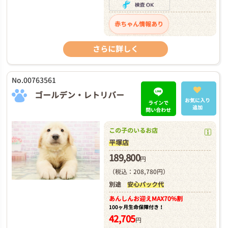
赤ちゃん情報あり
さらに詳しく
No.00763561
ゴールデン・レトリバー
お気に入り
ラインで
追加
問い合わせ
この子のいるお店
平塚店
189,800
円
（税込：208,780円）
別途
安心パック代
あんしんお迎え
MAX70%割
100ヶ月生命保障付き！
42,705
円