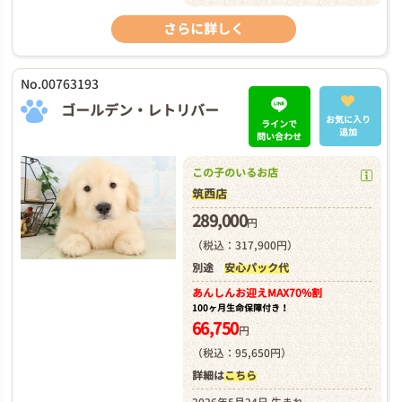
さらに詳しく
No.00763193
ゴールデン・レトリバー
お気に入り
ラインで
追加
問い合わせ
この子のいるお店
筑西店
289,000
円
（税込：317,900円）
別途
安心パック代
あんしんお迎え
MAX70%割
100ヶ月生命保障付き！
66,750
円
（税込：95,650円）
詳細は
こちら