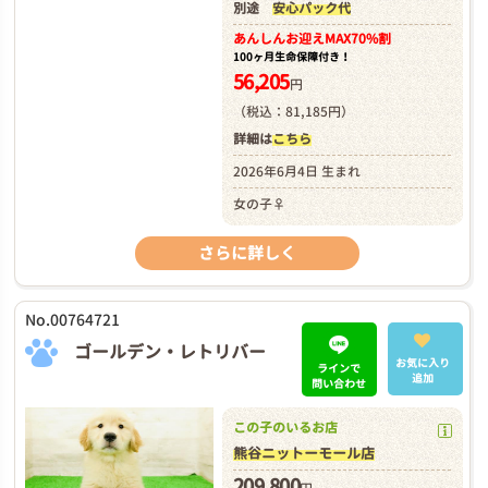
別途
安心パック代
あんしんお迎え
MAX70%割
100ヶ月生命保障付き！
56,205
円
（税込：81,185円）
詳細は
こちら
2026年6月4日 生まれ
女の子♀
さらに詳しく
No.00764721
ゴールデン・レトリバー
お気に入り
ラインで
追加
問い合わせ
この子のいるお店
熊谷ニットーモール店
209,800