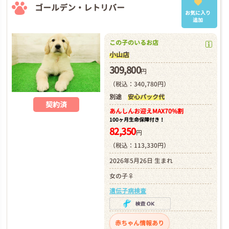
ゴールデン・レトリバー
お気に入り
追加
この子のいるお店
小山店
309,800
円
（税込：340,780円）
別途
安心パック代
契約済
あんしんお迎え
MAX70%割
100ヶ月生命保障付き！
82,350
円
（税込：113,330円）
2026年5月26日 生まれ
女の子♀
遺伝子病検査
赤ちゃん情報あり