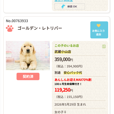
遺伝子病検査
No.00763933
ゴールデン・レトリバー
お気に入り
追加
この子のいるお店
武蔵小山店
359,000
円
（税込：394,900円）
別途
安心パック代
契約済
あんしんお迎え
MAX70%割
100ヶ月生命保障付き！
119,250
円
（税込：155,150円）
2026年5月29日 生まれ
女の子♀