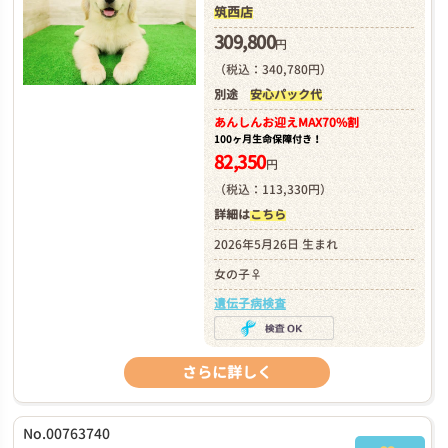
筑西店
309,800
円
（税込：340,780円）
別途
安心パック代
あんしんお迎え
MAX70%割
100ヶ月生命保障付き！
82,350
円
（税込：113,330円）
詳細は
こちら
2026年5月26日 生まれ
女の子♀
遺伝子病検査
さらに詳しく
No.00763740