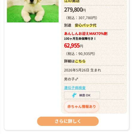
江の島店
279,800
円
（税込：307,780円）
別途
安心パック代
あんしんお迎え
MAX70%割
100ヶ月生命保障付き！
62,955
円
（税込：90,935円）
詳細は
こちら
2026年5月26日 生まれ
男の子♂
遺伝子病検査
赤ちゃん情報あり
さらに詳しく