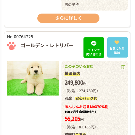
男の子♂
さらに詳しく
No.00764725
ゴールデン・レトリバー
お気に入り
ラインで
追加
問い合わせ
この子のいるお店
横須賀店
249,800
円
（税込：274,780円）
別途
安心パック代
あんしんお迎え
MAX70%割
100ヶ月生命保障付き！
56,205
円
（税込：81,185円）
詳細は
こちら