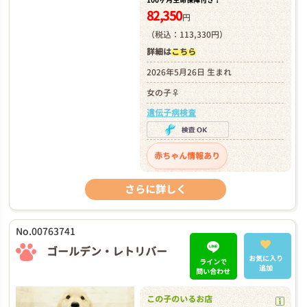
100ヶ月生命保障付き！
82,350
円
（税込：113,330円）
詳細は
こちら
2026年5月26日 生まれ
女の子♀
遺伝子病検査
赤ちゃん情報あり
さらに詳しく
No.00763741
ゴールデン・レトリバー
お気に入り
ラインで
追加
問い合わせ
この子のいるお店