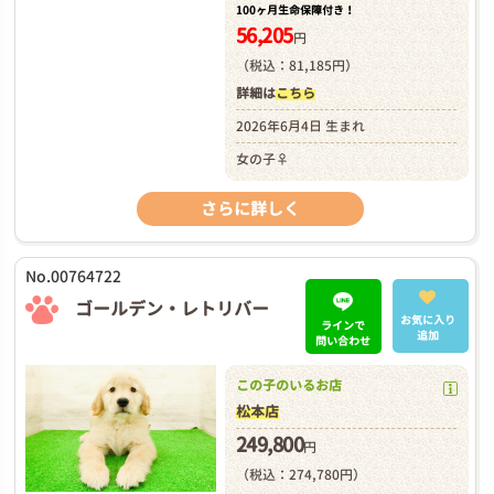
100ヶ月生命保障付き！
56,205
円
（税込：81,185円）
詳細は
こちら
2026年6月4日 生まれ
女の子♀
さらに詳しく
No.00764722
ゴールデン・レトリバー
お気に入り
ラインで
追加
問い合わせ
この子のいるお店
松本店
249,800
円
（税込：274,780円）