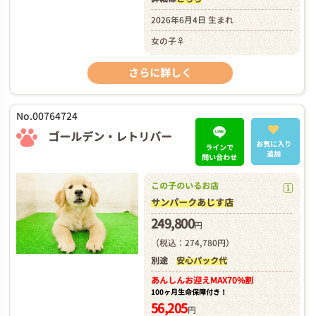
2026年6月4日 生まれ
女の子♀
さらに詳しく
No.00764724
ゴールデン・レトリバー
お気に入り
ラインで
追加
問い合わせ
この子のいるお店
サンパークあじす店
249,800
円
（税込：274,780円）
別途
安心パック代
あんしんお迎え
MAX70%割
100ヶ月生命保障付き！
56,205
円