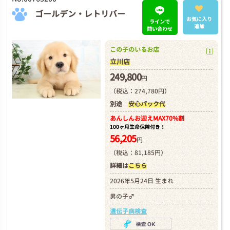
ゴールデン・レトリバー
お気に入り
ラインで
追加
問い合わせ
この子のいるお店
立川店
249,800
円
（税込：274,780円）
別途
安心パック代
あんしんお迎え
MAX70%割
100ヶ月生命保障付き！
56,205
円
（税込：81,185円）
詳細は
こちら
2026年5月24日 生まれ
男の子♂
遺伝子病検査