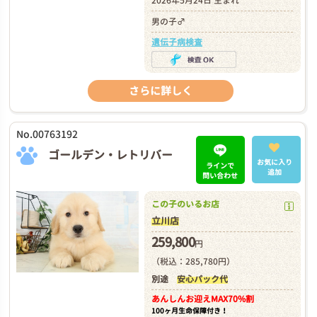
2026年5月24日 生まれ
男の子♂
遺伝子病検査
さらに詳しく
No.00763192
ゴールデン・レトリバー
お気に入り
ラインで
追加
問い合わせ
この子のいるお店
立川店
259,800
円
（税込：285,780円）
別途
安心パック代
あんしんお迎え
MAX70%割
100ヶ月生命保障付き！