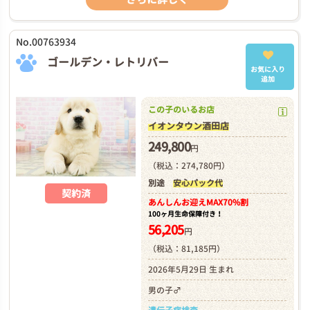
No.00763934
ゴールデン・レトリバー
お気に入り
追加
この子のいるお店
イオンタウン酒田店
249,800
円
（税込：274,780円）
別途
安心パック代
契約済
あんしんお迎え
MAX70%割
100ヶ月生命保障付き！
56,205
円
（税込：81,185円）
2026年5月29日 生まれ
男の子♂