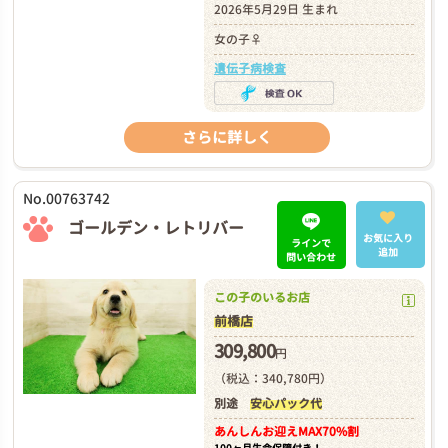
2026年5月29日 生まれ
女の子♀
遺伝子病検査
さらに詳しく
No.00763742
ゴールデン・レトリバー
お気に入り
ラインで
追加
問い合わせ
この子のいるお店
前橋店
309,800
円
（税込：340,780円）
別途
安心パック代
あんしんお迎え
MAX70%割