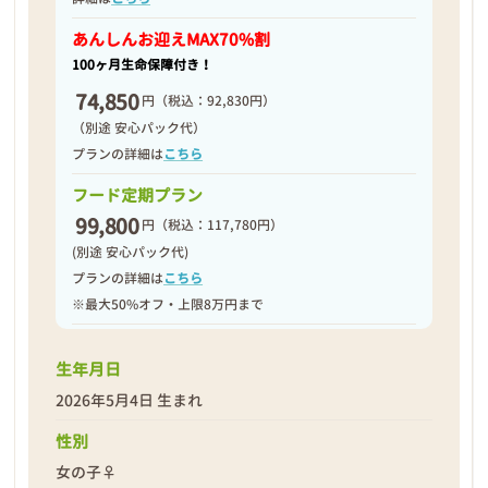
2026年05月11日
あんしんお迎え
MAX70%割
100ヶ月生命保障付き！
74,850
円
（税込：92,830円）
（別途 安心パック代）
プランの詳細は
こちら
フード定期プラン
99,800
円
（税込：117,780円）
(別途 安心パック代)
プランの詳細は
こちら
※最大50%オフ・上限8万円まで
生年月日
2026年5月4日 生まれ
❮
❯
性別
女の子♀