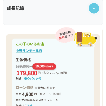
成長記録
この子のいるお店
中野サンモール店
生体価格
189,800円
10,000円
OFF
179,800
円
（税込：197,780円）
❮
❯
別途
安心パック代
ローン価格
※最大60回まで
4,900
月々
円（税込）～（60回）
金利手数料無料のスキップローン
詳細は
こちら