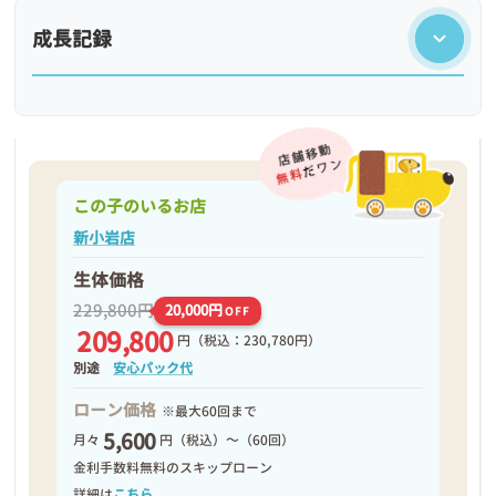
成長記録
この子のいるお店
新小岩店
生体価格
229,800円
20,000円
OFF
209,800
円
（税込：230,780円）
❮
❯
別途
安心パック代
ローン価格
※最大60回まで
5,600
月々
円（税込）～（60回）
金利手数料無料のスキップローン
詳細は
こちら