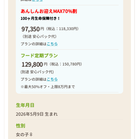
2026年05月16日
あんしんお迎え
MAX70%割
100ヶ月生命保障付き！
97,350
円
（税込：118,330円）
（別途 安心パック代）
プランの詳細は
こちら
フード定期プラン
129,800
円
（税込：150,780円）
(別途 安心パック代)
プランの詳細は
こちら
※最大50%オフ・上限8万円まで
生年月日
2026年5月9日 生まれ
❮
❯
性別
女の子♀