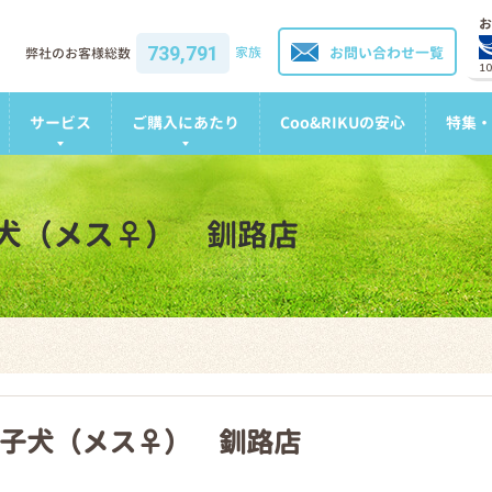
お
739,791
家族
お問い合わせ一覧
弊社のお客様総数
1
サービス
ご購入にあたり
Coo&RIKUの安心
特集・
犬（メス♀） 釧路店
子犬（メス♀） 釧路店