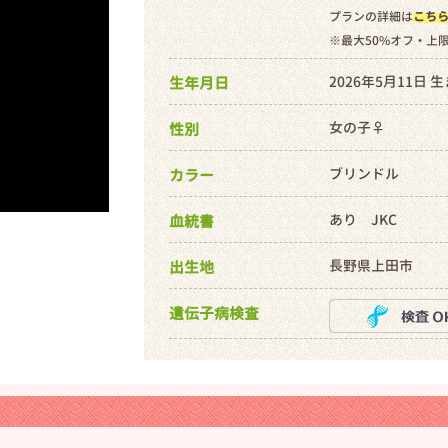
プランの詳細は
こち
※最大50%オフ・上
2026年5月11日 
生年月日
女の子♀
性別
ブリンドル
カラー
あり JKC
血統書
長野県上田市
出生地
遺伝子病検査