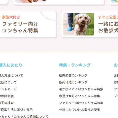
購入にあたり
特集・ランキング
お
購入方法について
販売頭数ランキング
お
支払について
販売地域ランキング
お
イントカード
毛が抜けにくいワンちゃん特集
ア
命保障制度
水遊び大好きワンちゃん特集
ブ
伝子病検査
ファミリー向けワンちゃん特集
定商取引法に基づく表示
一緒におでかけお散歩犬特集
ンちゃんネコちゃんの特徴について