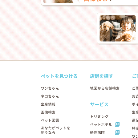
ペットを見つける
店舗を探す
ご
ワンちゃん
地図から店舗検索
ご
ネコちゃん
お
サービス
出産情報
ポ
画像検索
生
トリミング
ペット図鑑
遺
ペットホテル
あなたがペットを
特
飼うなら
動物病院
ワ