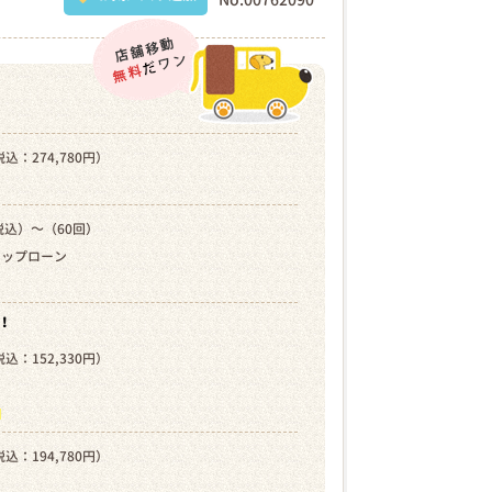
込：274,780円）
税込）～（60回）
キップローン
！
込：152,330円）
）
ら
込：194,780円）