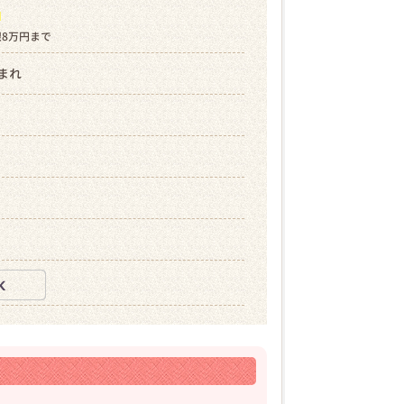
ら
限8万円まで
生まれ