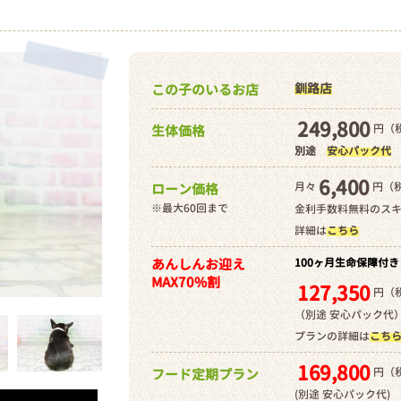
釧路店
この子のいるお店
249,800
円（税
生体価格
別途
安心パック代
6,400
月々
円（
ローン価格
※最大60回まで
金利手数料無料のス
詳細は
こちら
あんしんお迎え
100ヶ月生命保障付き
MAX70%割
127,350
円（税
（別途 安心パック代
プランの詳細は
こち
169,800
円（税
フード定期プラン
(別途 安心パック代)