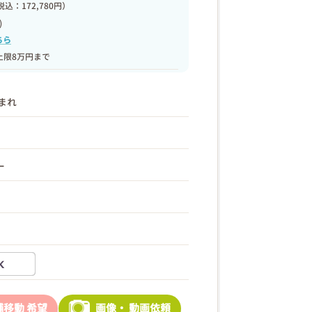
税込：172,780円）
)
ちら
上限8万円まで
生まれ
ー
舗移動
希望
画像・
動画依頼