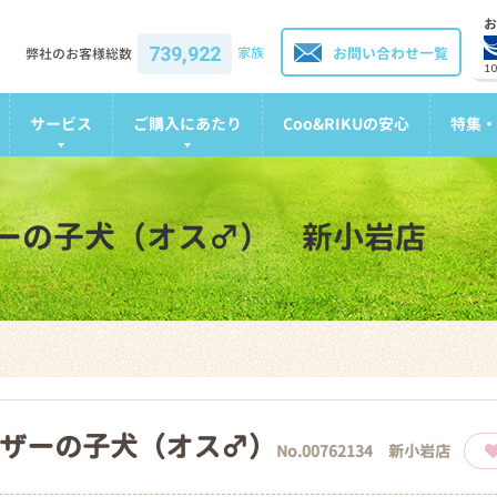
お
739,922
家族
お問い合わせ一覧
弊社のお客様総数
1
サービス
ご購入にあたり
Coo&RIKUの安心
特集・
ーの子犬（オス♂） 新小岩店
ザーの子犬（オス♂）
No.00762134 新小岩店