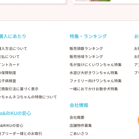
購入にあたり
特集・ランキング
お
購入方法について
販売頭数ランキング
お
支払について
販売地域ランキング
お
イントカード
毛が抜けにくいワンちゃん特集
ア
命保障制度
水遊び大好きワンちゃん特集
ブ
伝子病検査
ファミリー向けワンちゃん特集
定商取引法に基づく表示
一緒におでかけお散歩犬特集
ンちゃんネコちゃんの特徴について
会社情報
oo&RIKUの安心
会社概要
o&RIKUの安心
店舗物件募集
良ブリーダー様とのお取引
ごあいさつ