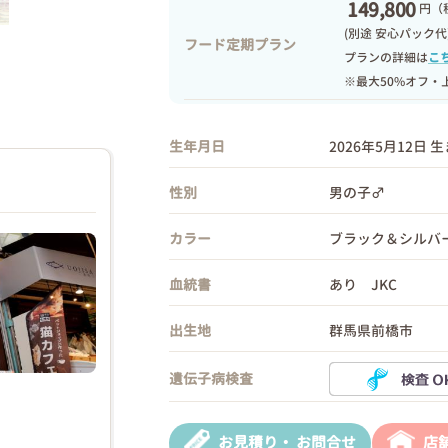
149,800
円
（
(別途 安心パック代
フード定期プラン
プランの詳細は
こ
※最大50%オフ・
生年月日
2026年5月12日 
性別
男の子♂
カラー
ブラック＆シルバ
血統書
あり JKC
出生地
群馬県前橋市
遺伝子病検査
お見積り・
お問合せ
店