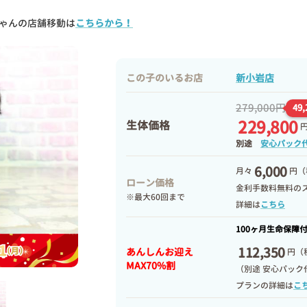
ゃんの店舗移動は
こちらから！
この子のいるお店
新小岩店
279,000円
49
229,800
生体価格
別途
安心パック
6,000
月々
円（
ローン価格
金利手数料無料の
※最大60回まで
詳細は
こちら
100ヶ月生命保障
112,350
あんしんお迎え
円
（
MAX70%割
（別途 安心パック
プランの詳細は
こ