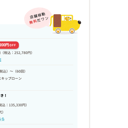
,200円
OFF
円
（税込：252,780円）
代
税込）～（60回）
スキップローン
付き！
税込：135,330円）
代）
ちら