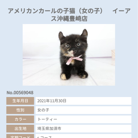
アメリカンカールの子猫（女の子） イーア
ス沖縄豊崎店
No.00569048
生年月日
2021年11月30日
性別
女の子
カラー
トーティー
出生地
埼玉県加須市
定期フード
s コース