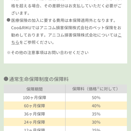
格を超える場合、その差額分はお支払していただく必要がご
ざいます。
医療保険の加入に要する費用は本保障適用外となります。
Coo&RIKUではアニコム損害保険株式会社のペット保険をお
勧めしております。アニコム損害保険株式会社については
こ
ちら
をご参照ください。
※その他の注意事項はお問い合わせください
通常生命保障制度の保障料
※
保障料（価格
に対して）
保障期間
100ヶ月保障
50％
60ヶ月保障
40％
36ヶ月保障
35％
24ヶ月保障
30％
12ヶ月保障
25％