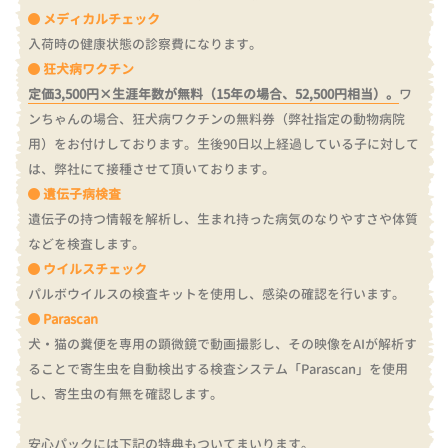
メディカルチェック
入荷時の健康状態の診察費になります。
狂犬病ワクチン
定価3,500円×生涯年数が無料（15年の場合、52,500円相当）。
ワ
ンちゃんの場合、狂犬病ワクチンの無料券（弊社指定の動物病院
用）をお付けしております。
生後90日以上経過している子に対して
は、弊社にて接種させて頂いております。
遺伝子病検査
遺伝子の持つ情報を解析し、生まれ持った病気のなりやすさや体質
などを検査します。
ウイルスチェック
パルボウイルスの検査キットを使用し、感染の確認を行います。
Parascan
犬・猫の糞便を専用の顕微鏡で動画撮影し、その映像をAIが解析す
ることで寄生虫を自動検出する検査システム「Parascan」を使用
し、寄生虫の有無を確認します。
安心パックには下記の特典もついてまいります。