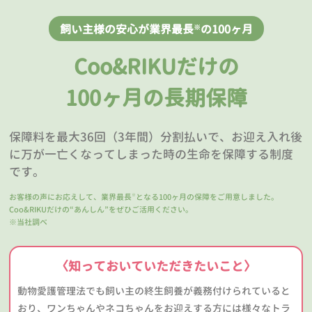
飼い主様の安心が業界最長
の100ヶ月
※
Coo&RIKUだけの
100ヶ月の長期保障
保障料を最大36回（3年間）分割払いで、お迎え入れ後
に万が一亡くなってしまった時の生命を保障する制度
です。
お客様の声にお応えして、業界最長
となる100ヶ月の保障をご用意しました。
※
Coo&RIKUだけの“あんしん”をぜひご活用ください。
※当社調べ
〈知っておいていただきたいこと〉
動物愛護管理法でも飼い主の終生飼養が義務付けられていると
おり、ワンちゃんやネコちゃんをお迎えする方には様々なトラ