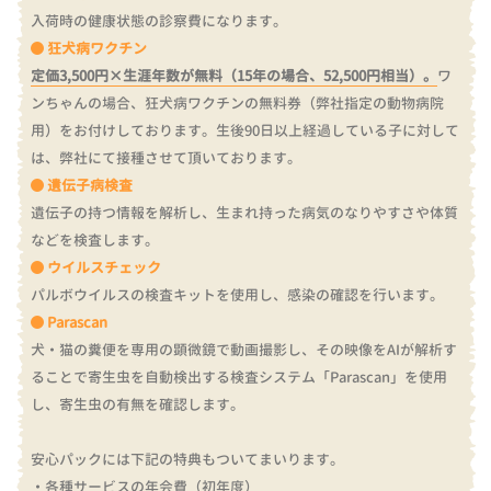
入荷時の健康状態の診察費になります。
狂犬病ワクチン
定価3,500円×生涯年数が無料（15年の場合、52,500円相当）。
ワ
ンちゃんの場合、狂犬病ワクチンの無料券（弊社指定の動物病院
用）をお付けしております。
生後90日以上経過している子に対して
は、弊社にて接種させて頂いております。
遺伝子病検査
遺伝子の持つ情報を解析し、生まれ持った病気のなりやすさや体質
などを検査します。
ウイルスチェック
パルボウイルスの検査キットを使用し、感染の確認を行います。
Parascan
犬・猫の糞便を専用の顕微鏡で動画撮影し、その映像をAIが解析す
ることで寄生虫を自動検出する検査システム「Parascan」を使用
し、寄生虫の有無を確認します。
安心パックには下記の特典もついてまいります。
・各種サービスの年会費（初年度）