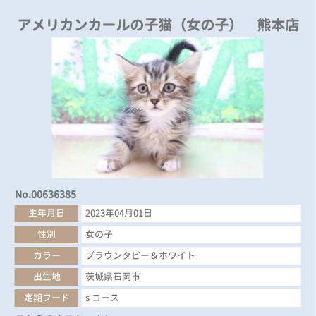
アメリカンカールの子猫（女の子） 熊本店
No.00636385
生年月日
2023年04月01日
性別
女の子
カラー
ブラウンタビー＆ホワイト
出生地
茨城県石岡市
定期フード
s コース