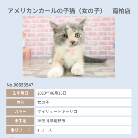
アメリカンカールの子猫（女の子） 南柏店
No.00653547
生年月日
2023年08月15日
性別
女の子
カラー
ダイリュートキャリコ
出生地
神奈川県秦野市
定期フード
s コース