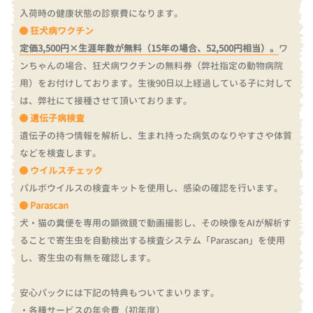
入荷時の健康状態の診察費になります。
狂犬病ワクチン
定価3,500円×生涯年数が無料（15年の場合、52,500円相当）。
ワ
ンちゃんの場合、狂犬病ワクチンの無料券（弊社指定の動物病院
用）をお付けしております。
生後90日以上経過している子に対して
は、弊社にて接種させて頂いております。
遺伝子病検査
遺伝子の持つ情報を解析し、生まれ持った病気のなりやすさや体質
などを検査します。
ウイルスチェック
パルボウイルスの検査キットを使用し、感染の確認を行います。
Parascan
犬・猫の糞便を専用の顕微鏡で動画撮影し、その映像をAIが解析す
ることで寄生虫を自動検出する検査システム「Parascan」を使用
し、寄生虫の有無を確認します。
安心パックには下記の特典もついてまいります。
・各種サービスの年会費（初年度）