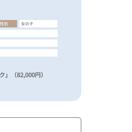
性別
女の子
」（82,000円）