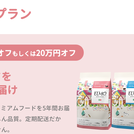
プラン
オフ
20万円オフ
もしくは
ドを
届け
プレミアムフードを5年間お届
しん品質。定期配送だか
せん。