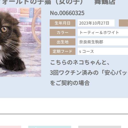
フォールドの子猫（女の子） 舞鶴店
No.00660325
生年月日
2023年10月27日
カラー
トーティー＆ホワイト
出生地
奈良県生駒郡
定期フード
s コース
こちらのネコちゃんと、
3回ワクチン済みの「安心パック
をご契約の場合