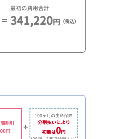
最初の費用合計
341,220
円
（税込）
100ヶ月の生命保障
分割払いにより
保障割引
0
000円
初期は
円
（36回：3年で分割払い）