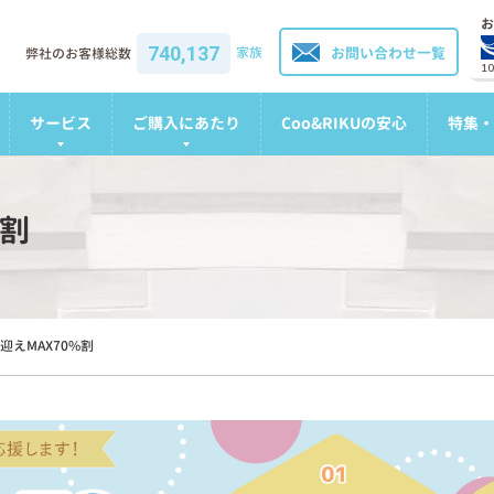
お
740,137
家族
お問い合わせ一覧
弊社のお客様総数
1
サービス
ご購入にあたり
Coo&RIKUの安心
特集・
%割
迎えMAX70%割