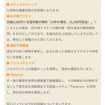
メディカルチェック
入荷時の健康状態の診察費になります。
狂犬病ワクチン
定価3,500円×生涯年数が無料（15年の場合、52,500円相当）。
ワ
ンちゃんの場合、狂犬病ワクチンの無料券（弊社指定の動物病院
用）をお付けしております。
生後90日以上経過している子に対して
は、弊社にて接種させて頂いております。
遺伝子病検査
遺伝子の持つ情報を解析し、生まれ持った病気のなりやすさや体質
などを検査します。
ウイルスチェック
パルボウイルスの検査キットを使用し、感染の確認を行います。
Parascan
犬・猫の糞便を専用の顕微鏡で動画撮影し、その映像をAIが解析す
ることで寄生虫を自動検出する検査システム「Parascan」を使用
し、寄生虫の有無を確認します。
安心パックには下記の特典もついてまいります。