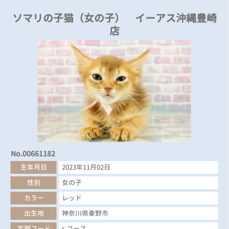
ソマリの子猫（女の子） イーアス沖縄豊崎
店
No.00661182
生年月日
2023年11月02日
性別
女の子
カラー
レッド
出生地
神奈川県秦野市
定期フード
s コース