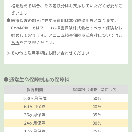
格を超える場合、その差額分はお支払していただく必要がご
ざいます。
医療保険の加入に要する費用は本保障適用外となります。
Coo&RIKUではアニコム損害保険株式会社のペット保険をお
勧めしております。アニコム損害保険株式会社については
こ
ちら
をご参照ください。
※その他の注意事項はお問い合わせください
通常生命保障制度の保障料
※
保障料（価格
に対して）
保障期間
100ヶ月保障
50％
60ヶ月保障
40％
36ヶ月保障
35％
24ヶ月保障
30％
12ヶ月保障
25％