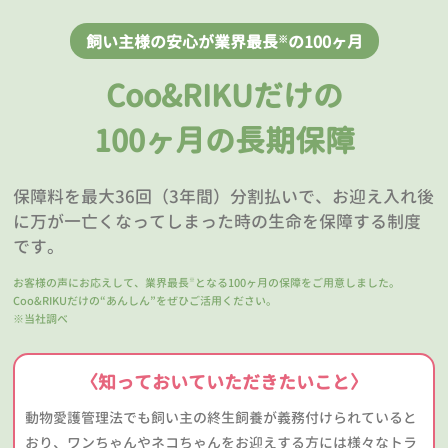
飼い主様の安心が業界最長
の100ヶ月
※
Coo&RIKUだけの
100ヶ月の長期保障
保障料を最大36回（3年間）分割払いで、お迎え入れ後
に万が一亡くなってしまった時の生命を保障する制度
です。
お客様の声にお応えして、業界最長
となる100ヶ月の保障をご用意しました。
※
Coo&RIKUだけの“あんしん”をぜひご活用ください。
※当社調べ
〈知っておいていただきたいこと〉
動物愛護管理法でも飼い主の終生飼養が義務付けられていると
おり、ワンちゃんやネコちゃんをお迎えする方には様々なトラ