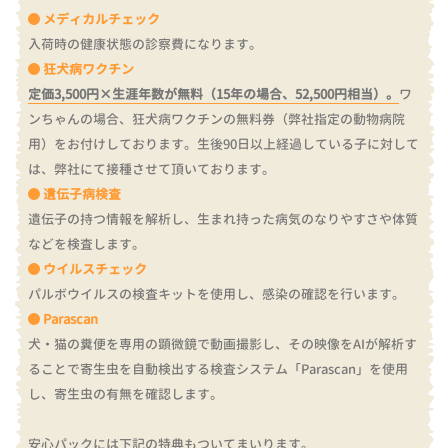
メディカルチェック
入荷時の健康状態の診察費になります。
狂犬病ワクチン
定価3,500円×生涯年数が無料（15年の場合、52,500円相当）。
ワ
ンちゃんの場合、狂犬病ワクチンの無料券（弊社指定の動物病院
用）をお付けしております。
生後90日以上経過している子に対して
は、弊社にて接種させて頂いております。
遺伝子病検査
遺伝子の持つ情報を解析し、生まれ持った病気のなりやすさや体質
などを検査します。
ウイルスチェック
パルボウイルスの検査キットを使用し、感染の確認を行います。
Parascan
犬・猫の糞便を専用の顕微鏡で動画撮影し、その映像をAIが解析す
ることで寄生虫を自動検出する検査システム「Parascan」を使用
し、寄生虫の有無を確認します。
安心パックには下記の特典もついてまいります。