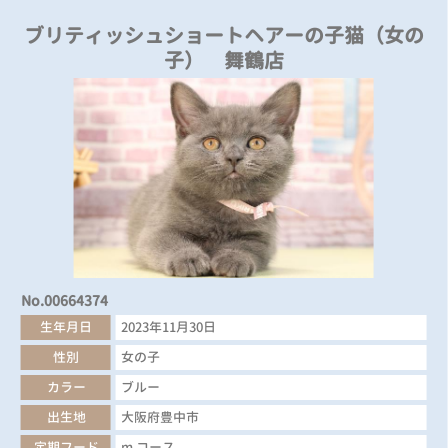
ブリティッシュショートヘアーの子猫（女の
子） 舞鶴店
No.00664374
生年月日
2023年11月30日
性別
女の子
カラー
ブルー
出生地
大阪府豊中市
定期フード
m コース