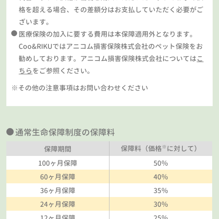
格を超える場合、その差額分はお支払していただく必要がご
ざいます。
医療保険の加入に要する費用は本保障適用外となります。
Coo&RIKUではアニコム損害保険株式会社のペット保険をお
勧めしております。アニコム損害保険株式会社については
こ
ちら
をご参照ください。
※その他の注意事項はお問い合わせください
通常生命保障制度の保障料
※
保障料（価格
に対して）
保障期間
100ヶ月保障
50％
60ヶ月保障
40％
36ヶ月保障
35％
24ヶ月保障
30％
12ヶ月保障
25％