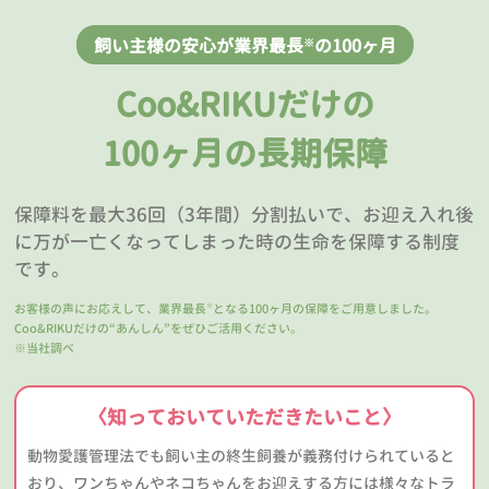
飼い主様の安心が業界最長
の100ヶ月
※
Coo&RIKUだけの
100ヶ月の長期保障
保障料を最大36回（3年間）分割払いで、お迎え入れ後
に万が一亡くなってしまった時の生命を保障する制度
です。
お客様の声にお応えして、業界最長
となる100ヶ月の保障をご用意しました。
※
Coo&RIKUだけの“あんしん”をぜひご活用ください。
※当社調べ
〈知っておいていただきたいこと〉
動物愛護管理法でも飼い主の終生飼養が義務付けられていると
おり、ワンちゃんやネコちゃんをお迎えする方には様々なトラ