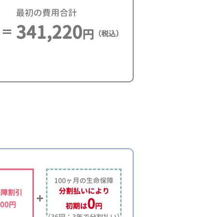
最初の費用合計
341,220
円
（税込）
100ヶ月の生命保障
分割払いにより
保障割引
0
000円
初期は
円
（36回：3年で分割払い）