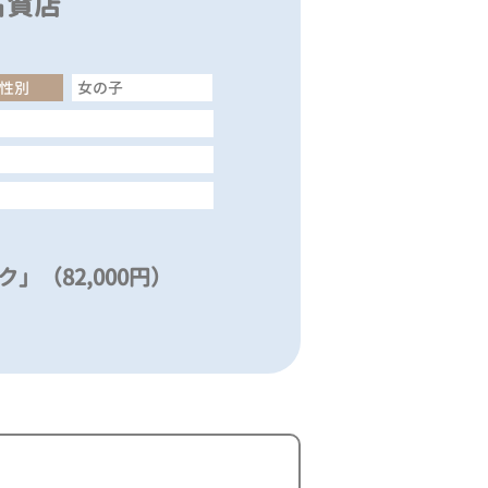
古賀店
性別
女の子
」（82,000円）