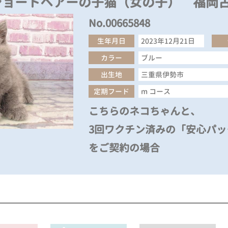
ショートヘアーの子猫（女の子） 福岡
No.00665848
生年月日
2023年12月21日
カラー
ブルー
出生地
三重県伊勢市
定期フード
m コース
こちらのネコちゃんと、
3回ワクチン済みの「安心パック
をご契約の場合