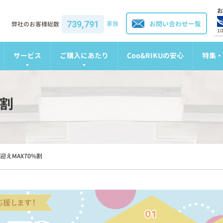
お
739,791
家族
お問い合わせ一覧
弊社のお客様総数
1
サービス
ご購入にあたり
Coo&RIKUの安心
特集・
%割
迎えMAX70%割