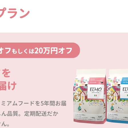
プラン
オフ
20万円オフ
もしくは
ドを
届け
プレミアムフードを5年間お届
しん品質。定期配送だか
せん。