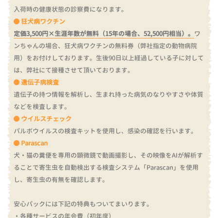
入荷時の健康状態の診察費になります。
狂犬病ワクチン
定価3,500円×生涯年数が無料（15年の場合、52,500円相当）。
ワ
ンちゃんの場合、狂犬病ワクチンの無料券（弊社指定の動物病院
用）をお付けしております。
生後90日以上経過している子に対して
は、弊社にて接種させて頂いております。
遺伝子病検査
遺伝子の持つ情報を解析し、生まれ持った病気のなりやすさや体質
などを検査します。
ウイルスチェック
パルボウイルスの検査キットを使用し、感染の確認を行います。
Parascan
犬・猫の糞便を専用の顕微鏡で動画撮影し、その映像をAIが解析す
ることで寄生虫を自動検出する検査システム「Parascan」を使用
し、寄生虫の有無を確認します。
安心パックには下記の特典もついてまいります。
・各種サービスの年会費（初年度）