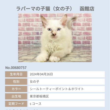
ラパーマの子猫（女の子） 函館店
No.00680757
生年月日
2024年04月26日
性別
女の子
カラー
シールトーティーポイント＆ホワイト
出生地
東京都板橋区
定期フード
s コース