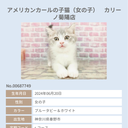
アメリカンカールの子猫（女の子） カリー
ノ菊陽店
No.00687749
生年月日
2024年06月20日
性別
女の子
カラー
ブルータビー＆ホワイト
出生地
神奈川県秦野市
定期フード
s コース