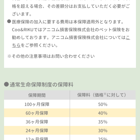
格を超える場合、その差額分はお支払していただく必要がご
ざいます。
医療保険の加入に要する費用は本保障適用外となります。
Coo&RIKUではアニコム損害保険株式会社のペット保険をお
勧めしております。アニコム損害保険株式会社については
こ
ちら
をご参照ください。
※その他の注意事項はお問い合わせください
通常生命保障制度の保障料
※
保障料（価格
に対して）
保障期間
100ヶ月保障
50％
60ヶ月保障
40％
36ヶ月保障
35％
24ヶ月保障
30％
12ヶ月保障
25％