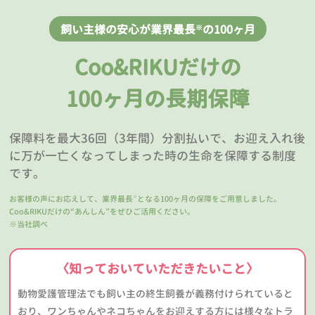
飼い主様の安心が業界最長
の100ヶ月
※
Coo&RIKUだけの
100ヶ月の長期保障
保障料を最大36回（3年間）分割払いで、お迎え入れ後
に万が一亡くなってしまった時の生命を保障する制度
です。
お客様の声にお応えして、業界最長
となる100ヶ月の保障をご用意しました。
※
Coo&RIKUだけの“あんしん”をぜひご活用ください。
※当社調べ
〈知っておいていただきたいこと〉
動物愛護管理法でも飼い主の終生飼養が義務付けられていると
おり、ワンちゃんやネコちゃんをお迎えする方には様々なトラ