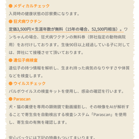
メディカルチェック
入荷時の健康状態の診察費になります。
狂犬病ワクチン
定価3,500円×生涯年数が無料（15年の場合、52,500円相当）。
ワ
ンちゃんの場合、狂犬病ワクチンの無料券（弊社指定の動物病院
用）をお付けしております。
生後90日以上経過している子に対して
は、弊社にて接種させて頂いております。
遺伝子病検査
遺伝子の持つ情報を解析し、生まれ持った病気のなりやすさや体質
などを検査します。
ウイルスチェック
パルボウイルスの検査キットを使用し、感染の確認を行います。
Parascan
犬・猫の糞便を専用の顕微鏡で動画撮影し、その映像をAIが解析す
ることで寄生虫を自動検出する検査システム「Parascan」を使用
し、寄生虫の有無を確認します。
安心パックには下記の特典もついてまいります。