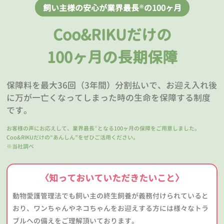
飼い主様の安心が業界最長
の100ヶ月
※
Coo&RIKUだけの
100ヶ月の長期保障
保障料を最大36回（3年間）分割払いで、お迎え入れ後
に万が一亡くなってしまった時の生命を保障する制度
です。
お客様の声にお応えして、業界最長
となる100ヶ月の保障をご用意しました。
※
Coo&RIKUだけの“あんしん”をぜひご活用ください。
※当社調べ
〈知っておいていただきたいこと〉
動物愛護管理法でも飼い主の終生飼養が義務付けられていると
おり、ワンちゃんやネコちゃんをお迎えする方には様々なトラ
ブルへの備えをご理解頂いております。