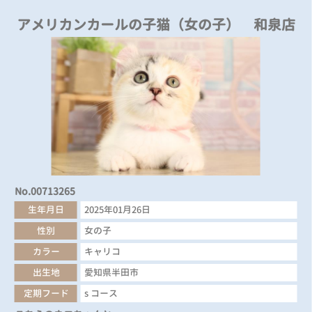
アメリカンカールの子猫（女の子） 和泉店
No.00713265
生年月日
2025年01月26日
性別
女の子
カラー
キャリコ
出生地
愛知県半田市
定期フード
s コース