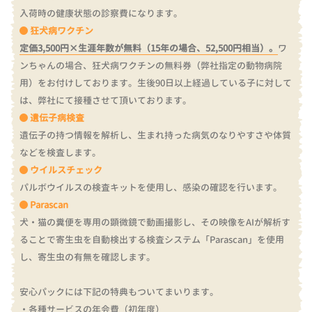
入荷時の健康状態の診察費になります。
狂犬病ワクチン
定価3,500円×生涯年数が無料（15年の場合、52,500円相当）。
ワ
ンちゃんの場合、狂犬病ワクチンの無料券（弊社指定の動物病院
用）をお付けしております。
生後90日以上経過している子に対して
は、弊社にて接種させて頂いております。
遺伝子病検査
遺伝子の持つ情報を解析し、生まれ持った病気のなりやすさや体質
などを検査します。
ウイルスチェック
パルボウイルスの検査キットを使用し、感染の確認を行います。
Parascan
犬・猫の糞便を専用の顕微鏡で動画撮影し、その映像をAIが解析す
ることで寄生虫を自動検出する検査システム「Parascan」を使用
し、寄生虫の有無を確認します。
安心パックには下記の特典もついてまいります。
・各種サービスの年会費（初年度）