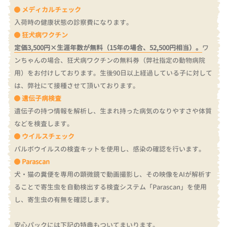
メディカルチェック
入荷時の健康状態の診察費になります。
狂犬病ワクチン
定価3,500円×生涯年数が無料（15年の場合、52,500円相当）。
ワ
ンちゃんの場合、狂犬病ワクチンの無料券（弊社指定の動物病院
用）をお付けしております。
生後90日以上経過している子に対して
は、弊社にて接種させて頂いております。
遺伝子病検査
遺伝子の持つ情報を解析し、生まれ持った病気のなりやすさや体質
などを検査します。
ウイルスチェック
パルボウイルスの検査キットを使用し、感染の確認を行います。
Parascan
犬・猫の糞便を専用の顕微鏡で動画撮影し、その映像をAIが解析す
ることで寄生虫を自動検出する検査システム「Parascan」を使用
し、寄生虫の有無を確認します。
安心パックには下記の特典もついてまいります。