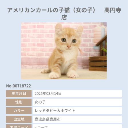
アメリカンカールの子猫（女の子） 高円寺
店
No.00718722
生年月日
2025年03月14日
性別
女の子
カラー
レッドタビー＆ホワイト
出生地
鹿児島県鹿屋市
定期フード
s コース