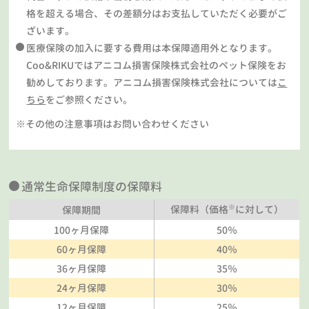
格を超える場合、その差額分はお支払していただく必要がご
ざいます。
医療保険の加入に要する費用は本保障適用外となります。
Coo&RIKUではアニコム損害保険株式会社のペット保険をお
勧めしております。アニコム損害保険株式会社については
こ
ちら
をご参照ください。
※その他の注意事項はお問い合わせください
通常生命保障制度の保障料
※
保障料（価格
に対して）
保障期間
100ヶ月保障
50％
60ヶ月保障
40％
36ヶ月保障
35％
24ヶ月保障
30％
12ヶ月保障
25％