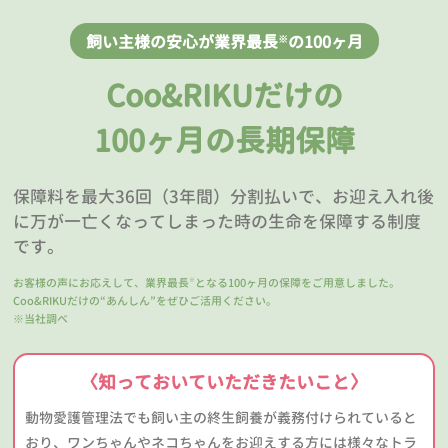
飼い主様の安心が業界最長
の100ヶ月
※
Coo&RIKUだけの
100ヶ月の長期保障
保障料を最大36回（3年間）分割払いで、お迎え入れ後
に万が一亡くなってしまった時の生命を保障する制度
です。
お客様の声にお応えして、業界最長
となる100ヶ月の保障をご用意しました。
※
Coo&RIKUだけの“あんしん”をぜひご活用ください。
※当社調べ
〈知っておいていただきたいこと〉
動物愛護管理法でも飼い主の終生飼養が義務付けられていると
おり、ワンちゃんやネコちゃんをお迎えする方には様々なトラ