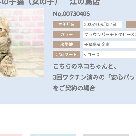
ルの子猫（女の子） 江の島店
No.00730406
生年月日
2025年06月27日
カラー
ブラウンパッチドタビー＆
出生地
千葉県東金市
定期フード
s コース
こちらのネコちゃんと、
3回ワクチン済みの「安心パック
をご契約の場合