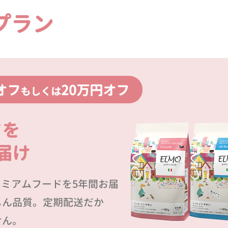
プラン
オフ
20万円オフ
もしくは
ドを
届け
プレミアムフードを5年間お届
しん品質。定期配送だか
せん。