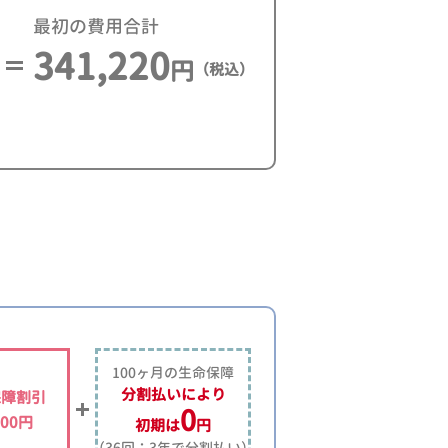
最初の費用合計
341,220
円
（税込）
100ヶ月の生命保障
分割払いにより
保障割引
0
000円
初期は
円
（36回：3年で分割払い）