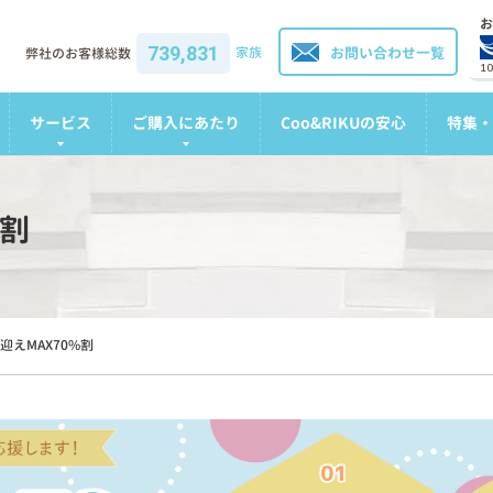
お
739,831
家族
お問い合わせ一覧
弊社のお客様総数
1
サービス
ご購入にあたり
Coo&RIKUの安心
特集・
%割
迎えMAX70%割