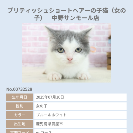
ブリティッシュショートヘアーの子猫（女の
子） 中野サンモール店
No.00732528
生年月日
2025年07月10日
性別
女の子
カラー
ブルー＆ホワイト
出生地
鹿児島県鹿屋市
定期フード
m コース