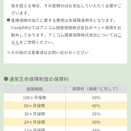
格を超える場合、その差額分はお支払していただく必要がご
ざいます。
医療保険の加入に要する費用は本保障適用外となります。
Coo&RIKUではアニコム損害保険株式会社のペット保険をお
勧めしております。アニコム損害保険株式会社については
こ
ちら
をご参照ください。
※その他の注意事項はお問い合わせください
通常生命保障制度の保障料
※
保障料（価格
に対して）
保障期間
100ヶ月保障
50％
60ヶ月保障
40％
36ヶ月保障
35％
24ヶ月保障
30％
12ヶ月保障
25％