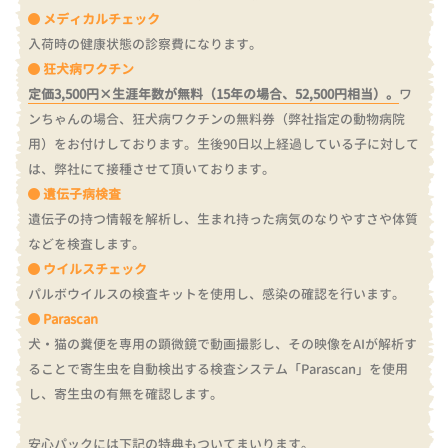
メディカルチェック
入荷時の健康状態の診察費になります。
狂犬病ワクチン
定価3,500円×生涯年数が無料（15年の場合、52,500円相当）。
ワ
ンちゃんの場合、狂犬病ワクチンの無料券（弊社指定の動物病院
用）をお付けしております。
生後90日以上経過している子に対して
は、弊社にて接種させて頂いております。
遺伝子病検査
遺伝子の持つ情報を解析し、生まれ持った病気のなりやすさや体質
などを検査します。
ウイルスチェック
パルボウイルスの検査キットを使用し、感染の確認を行います。
Parascan
犬・猫の糞便を専用の顕微鏡で動画撮影し、その映像をAIが解析す
ることで寄生虫を自動検出する検査システム「Parascan」を使用
し、寄生虫の有無を確認します。
安心パックには下記の特典もついてまいります。