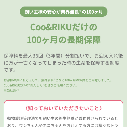
飼い主様の安心が業界最長
の100ヶ月
※
Coo&RIKUだけの
100ヶ月の長期保障
保障料を最大36回（3年間）分割払いで、お迎え入れ後
に万が一亡くなってしまった時の生命を保障する制度
です。
お客様の声にお応えして、業界最長
となる100ヶ月の保障をご用意しました。
※
Coo&RIKUだけの“あんしん”をぜひご活用ください。
※当社調べ
〈知っておいていただきたいこと〉
動物愛護管理法でも飼い主の終生飼養が義務付けられていると
おり、ワンちゃんやネコちゃんをお迎えする方には様々なトラ