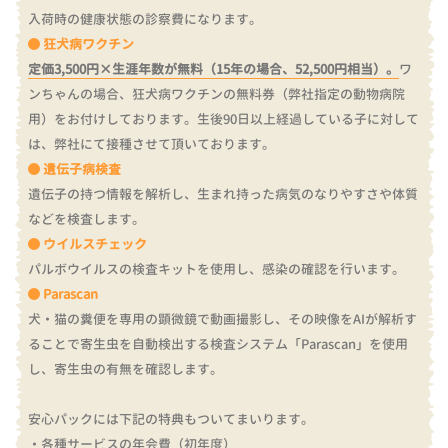
入荷時の健康状態の診察費になります。
狂犬病ワクチン
定価3,500円×生涯年数が無料（15年の場合、52,500円相当）。
ワ
ンちゃんの場合、狂犬病ワクチンの無料券（弊社指定の動物病院
用）をお付けしております。
生後90日以上経過している子に対して
は、弊社にて接種させて頂いております。
遺伝子病検査
遺伝子の持つ情報を解析し、生まれ持った病気のなりやすさや体質
などを検査します。
ウイルスチェック
パルボウイルスの検査キットを使用し、感染の確認を行います。
Parascan
犬・猫の糞便を専用の顕微鏡で動画撮影し、その映像をAIが解析す
ることで寄生虫を自動検出する検査システム「Parascan」を使用
し、寄生虫の有無を確認します。
安心パックには下記の特典もついてまいります。
・各種サービスの年会費（初年度）