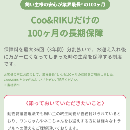
飼い主様の安心が業界最長
の100ヶ月
※
Coo&RIKUだけの
100ヶ月の長期保障
保障料を最大36回（3年間）分割払いで、お迎え入れ後
に万が一亡くなってしまった時の生命を保障する制度
です。
お客様の声にお応えして、業界最長
となる100ヶ月の保障をご用意しました。
※
Coo&RIKUだけの“あんしん”をぜひご活用ください。
※当社調べ
〈知っておいていただきたいこと〉
動物愛護管理法でも飼い主の終生飼養が義務付けられていると
おり、ワンちゃんやネコちゃんをお迎えする方には様々なトラ
ブルへの備えをご理解頂いております。