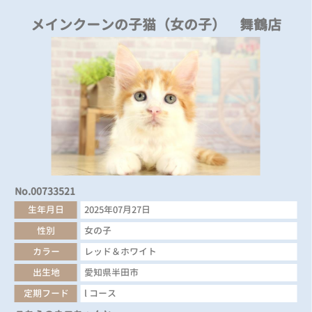
メインクーンの子猫（女の子） 舞鶴店
No.00733521
生年月日
2025年07月27日
性別
女の子
カラー
レッド＆ホワイト
出生地
愛知県半田市
定期フード
l コース