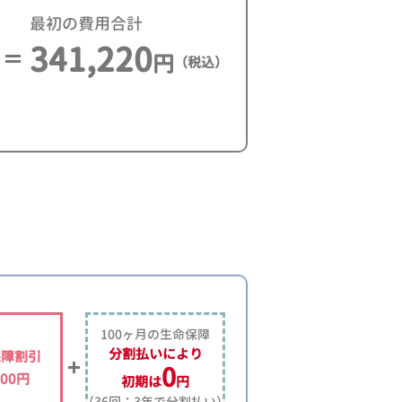
最初の費用合計
341,220
円
（税込）
100ヶ月の生命保障
分割払いにより
保障割引
0
000円
初期は
円
（36回：3年で分割払い）