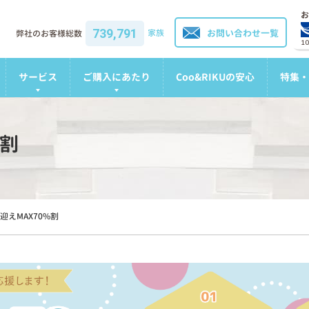
お
739,791
家族
お問い合わせ一覧
弊社のお客様総数
1
サービス
ご購入にあたり
Coo&RIKUの安心
特集・
%割
迎えMAX70%割