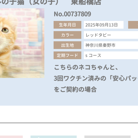
ルの子猫（女の子） 東船橋店
No.00737809
生年月日
2025年09月13日
カラー
レッドタビー
出生地
神奈川県秦野市
定期フード
s コース
こちらのネコちゃんと、
3回ワクチン済みの「安心パック
をご契約の場合