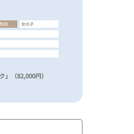
性別
女の子
」（82,000円）