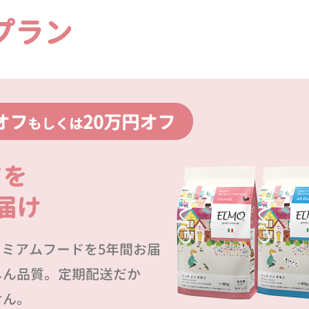
プラン
オフ
20万円オフ
もしくは
ドを
届け
プレミアムフードを5年間お届
しん品質。定期配送だか
せん。