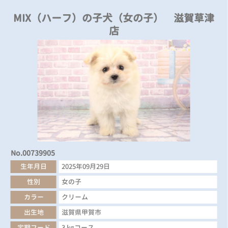
MIX（ハーフ）の子犬（女の子） 滋賀草津
店
No.00739905
生年月日
2025年09月29日
性別
女の子
カラー
クリーム
出生地
滋賀県甲賀市
定期フード
3 kgコース