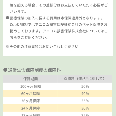
格を超える場合、その差額分はお支払していただく必要がご
ざいます。
医療保険の加入に要する費用は本保障適用外となります。
Coo&RIKUではアニコム損害保険株式会社のペット保険をお
勧めしております。アニコム損害保険株式会社については
こ
ちら
をご参照ください。
※その他の注意事項はお問い合わせください
通常生命保障制度の保障料
※
保障料（価格
に対して）
保障期間
100ヶ月保障
50％
60ヶ月保障
40％
36ヶ月保障
35％
24ヶ月保障
30％
12ヶ月保障
25％