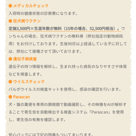
メディカルチェック
入荷時の健康状態の診察費になります。
狂犬病ワクチン
定価3,500円×生涯年数が無料（15年の場合、52,500円相当）。
ワ
ンちゃんの場合、狂犬病ワクチンの無料券（弊社指定の動物病院
用）をお付けしております。
生後90日以上経過している子に対して
は、弊社にて接種させて頂いております。
遺伝子病検査
遺伝子の持つ情報を解析し、生まれ持った病気のなりやすさや体質
などを検査します。
ウイルスチェック
パルボウイルスの検査キットを使用し、感染の確認を行います。
Parascan
犬・猫の糞便を専用の顕微鏡で動画撮影し、その映像をAIが解析す
ることで寄生虫を自動検出する検査システム「Parascan」を使用
し、寄生虫の有無を確認します。
安心パックには下記の特典もついてまいります。