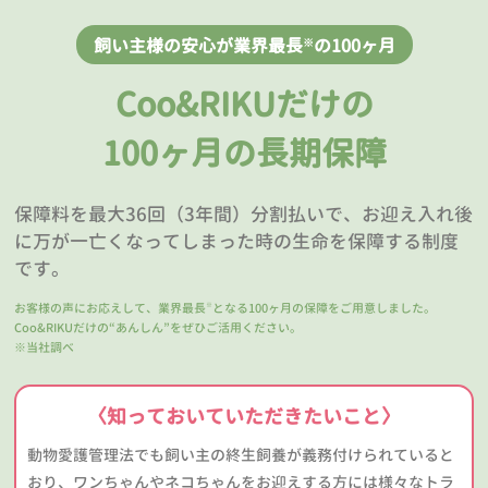
飼い主様の安心が業界最長
の100ヶ月
※
Coo&RIKUだけの
100ヶ月の長期保障
保障料を最大36回（3年間）分割払いで、お迎え入れ後
に万が一亡くなってしまった時の生命を保障する制度
です。
お客様の声にお応えして、業界最長
となる100ヶ月の保障をご用意しました。
※
Coo&RIKUだけの“あんしん”をぜひご活用ください。
※当社調べ
〈知っておいていただきたいこと〉
動物愛護管理法でも飼い主の終生飼養が義務付けられていると
おり、ワンちゃんやネコちゃんをお迎えする方には様々なトラ