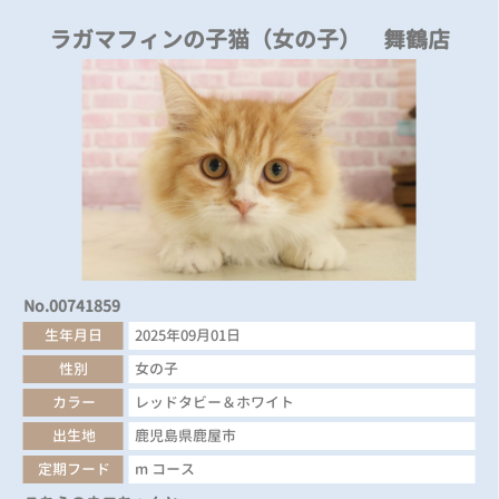
ラガマフィンの子猫（女の子） 舞鶴店
No.00741859
生年月日
2025年09月01日
性別
女の子
カラー
レッドタビー＆ホワイト
出生地
鹿児島県鹿屋市
定期フード
m コース