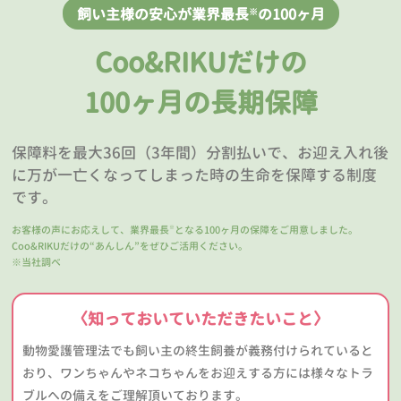
飼い主様の安心が業界最長
の100ヶ月
※
Coo&RIKUだけの
100ヶ月の長期保障
保障料を最大36回（3年間）分割払いで、お迎え入れ後
に万が一亡くなってしまった時の生命を保障する制度
です。
お客様の声にお応えして、業界最長
となる100ヶ月の保障をご用意しました。
※
Coo&RIKUだけの“あんしん”をぜひご活用ください。
※当社調べ
〈知っておいていただきたいこと〉
動物愛護管理法でも飼い主の終生飼養が義務付けられていると
おり、ワンちゃんやネコちゃんをお迎えする方には様々なトラ
ブルへの備えをご理解頂いております。