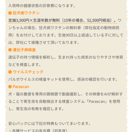
入荷時の健康状態の診察費になります。
狂犬病ワクチン
定価3,500円×生涯年数が無料（15年の場合、52,500円相当）。
ワ
ンちゃんの場合、狂犬病ワクチンの無料券（弊社指定の動物病院
用）をお付けしております。
生後90日以上経過している子に対して
は、弊社にて接種させて頂いております。
遺伝子病検査
遺伝子の持つ情報を解析し、生まれ持った病気のなりやすさや体質
などを検査します。
ウイルスチェック
パルボウイルスの検査キットを使用し、感染の確認を行います。
Parascan
犬・猫の糞便を専用の顕微鏡で動画撮影し、その映像をAIが解析す
ることで寄生虫を自動検出する検査システム「Parascan」を使用
し、寄生虫の有無を確認します。
安心パックには下記の特典もついてまいります。
・各種サービスの年会費（初年度）