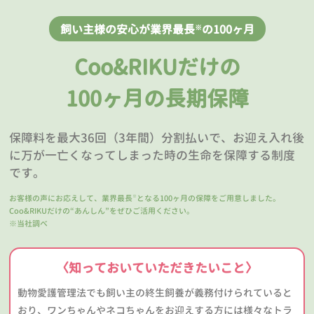
飼い主様の安心が業界最長
の100ヶ月
※
Coo&RIKUだけの
100ヶ月の長期保障
保障料を最大36回（3年間）分割払いで、お迎え入れ後
に万が一亡くなってしまった時の生命を保障する制度
です。
お客様の声にお応えして、業界最長
となる100ヶ月の保障をご用意しました。
※
Coo&RIKUだけの“あんしん”をぜひご活用ください。
※当社調べ
〈知っておいていただきたいこと〉
動物愛護管理法でも飼い主の終生飼養が義務付けられていると
おり、ワンちゃんやネコちゃんをお迎えする方には様々なトラ