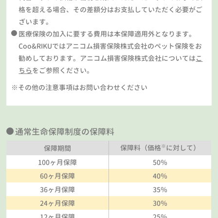
格を超える場合、その差額分はお支払していただく必要がご
ざいます。
医療保険の加入に要する費用は本保障適用外となります。
Coo&RIKUではアニコム損害保険株式会社のペット保険をお
勧めしております。アニコム損害保険株式会社については
こ
ちら
をご参照ください。
※その他の注意事項はお問い合わせください
通常生命保障制度の保障料
※
保障料（価格
に対して）
保障期間
100ヶ月保障
50％
60ヶ月保障
40％
36ヶ月保障
35％
24ヶ月保障
30％
12ヶ月保障
25％