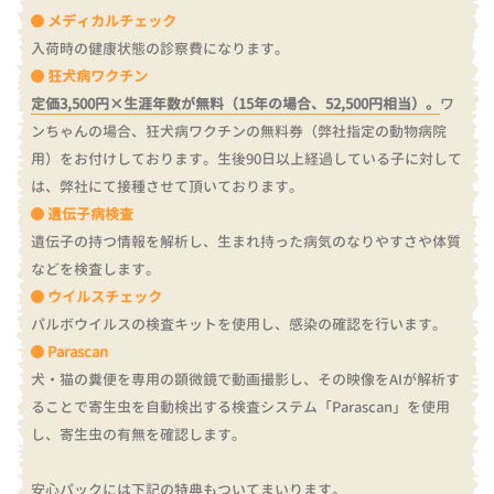
メディカルチェック
入荷時の健康状態の診察費になります。
狂犬病ワクチン
定価3,500円×生涯年数が無料（15年の場合、52,500円相当）。
ワ
ンちゃんの場合、狂犬病ワクチンの無料券（弊社指定の動物病院
用）をお付けしております。
生後90日以上経過している子に対して
は、弊社にて接種させて頂いております。
遺伝子病検査
遺伝子の持つ情報を解析し、生まれ持った病気のなりやすさや体質
などを検査します。
ウイルスチェック
パルボウイルスの検査キットを使用し、感染の確認を行います。
Parascan
犬・猫の糞便を専用の顕微鏡で動画撮影し、その映像をAIが解析す
ることで寄生虫を自動検出する検査システム「Parascan」を使用
し、寄生虫の有無を確認します。
安心パックには下記の特典もついてまいります。