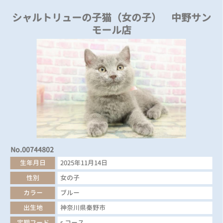
シャルトリューの子猫（女の子） 中野サン
モール店
No.00744802
生年月日
2025年11月14日
性別
女の子
カラー
ブルー
出生地
神奈川県秦野市
定期フード
s コース