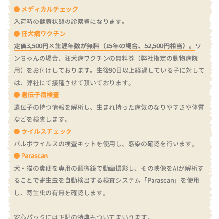
メディカルチェック
入荷時の健康状態の診察費になります。
狂犬病ワクチン
定価3,500円×生涯年数が無料（15年の場合、52,500円相当）。
ワ
ンちゃんの場合、狂犬病ワクチンの無料券（弊社指定の動物病院
用）をお付けしております。
生後90日以上経過している子に対して
は、弊社にて接種させて頂いております。
遺伝子病検査
遺伝子の持つ情報を解析し、生まれ持った病気のなりやすさや体質
などを検査します。
ウイルスチェック
パルボウイルスの検査キットを使用し、感染の確認を行います。
Parascan
犬・猫の糞便を専用の顕微鏡で動画撮影し、その映像をAIが解析す
ることで寄生虫を自動検出する検査システム「Parascan」を使用
し、寄生虫の有無を確認します。
安心パックには下記の特典もついてまいります。