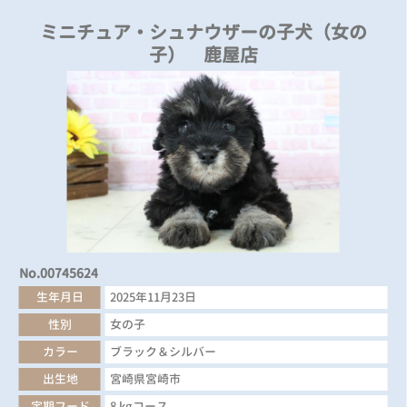
ミニチュア・シュナウザーの子犬（女の
子） 鹿屋店
No.00745624
生年月日
2025年11月23日
性別
女の子
カラー
ブラック＆シルバー
出生地
宮崎県宮崎市
定期フード
8 kgコース