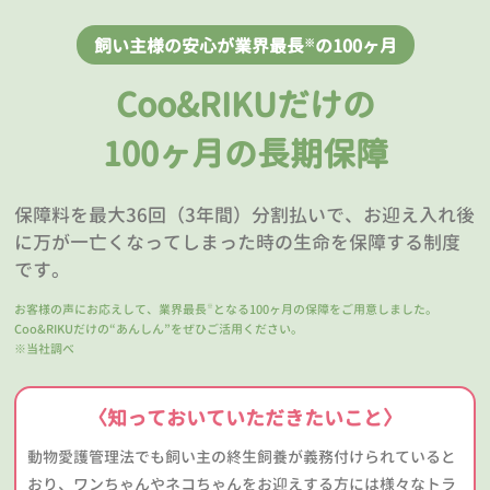
飼い主様の安心が業界最長
の100ヶ月
※
Coo&RIKUだけの
100ヶ月の長期保障
保障料を最大36回（3年間）分割払いで、お迎え入れ後
に万が一亡くなってしまった時の生命を保障する制度
です。
お客様の声にお応えして、業界最長
となる100ヶ月の保障をご用意しました。
※
Coo&RIKUだけの“あんしん”をぜひご活用ください。
※当社調べ
〈知っておいていただきたいこと〉
動物愛護管理法でも飼い主の終生飼養が義務付けられていると
おり、ワンちゃんやネコちゃんをお迎えする方には様々なトラ