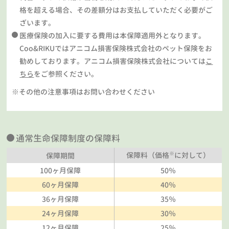
格を超える場合、その差額分はお支払していただく必要がご
ざいます。
医療保険の加入に要する費用は本保障適用外となります。
Coo&RIKUではアニコム損害保険株式会社のペット保険をお
勧めしております。アニコム損害保険株式会社については
こ
ちら
をご参照ください。
※その他の注意事項はお問い合わせください
通常生命保障制度の保障料
※
保障料（価格
に対して）
保障期間
100ヶ月保障
50％
60ヶ月保障
40％
36ヶ月保障
35％
24ヶ月保障
30％
12ヶ月保障
25％